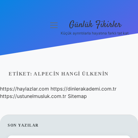
Günlük Fikirler
menüyü
aç
Küçük ayrıntılarla hayatına farklı tat kat.
Anasayfa
Gizlilik Politikası
Yasal Uyarı
ETIKET:
ALPECIN HANGI ÜLKENIN
Hakkımızda
https://haylazlar.com
https://dinlerakademi.com.tr
https://ustunelmusluk.com.tr
Sitemap
SIDEBAR
SON YAZILAR