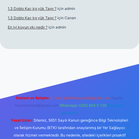
1.3 Doblo Kaç kg yük Taşır ?
için
admin
1.3 Doblo Kaç kg yük Taşır ?
için
Canan
En iyi koyun ırkı nedir ?
için
admin
si
Reklam ve İletişim:
E-mail:
backlinkpaneli@gmail.com
Teams:
forumhizmeti@gmail.com
Whatsapp: 0262 606 0 726
Telegram:
@karabul
Yasal Uyarı:
Sitemiz, 5651 Sayılı Kanun gereğince Bilgi Teknolojileri
ve İletişim Kurumu (BTK) tarafından onaylanmış bir Yer Sağlayıcı
olarak hizmet vermektedir. Bu nedenle, sitedeki içerikleri proaktif