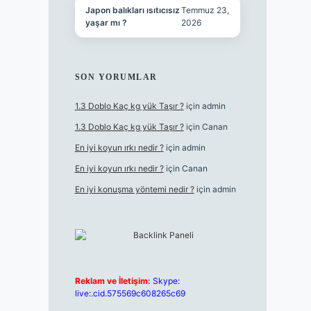
Japon balıkları ısıtıcısız
Temmuz 23,
yaşar mı ?
2026
SON YORUMLAR
1.3 Doblo Kaç kg yük Taşır ?
için
admin
1.3 Doblo Kaç kg yük Taşır ?
için
Canan
En iyi koyun ırkı nedir ?
için
admin
En iyi koyun ırkı nedir ?
için
Canan
En iyi konuşma yöntemi nedir ?
için
admin
Reklam ve İletişim:
Skype:
live:.cid.575569c608265c69