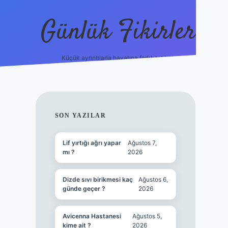
Günlük Fikirler
Küçük ayrıntılarla hayatına farklı tat kat.
ilbet yeni giri
SIDEBAR
SON YAZILAR
Lif yırtığı ağrı yapar
Ağustos 7,
mı ?
2026
Dizde sıvı birikmesi kaç
Ağustos 6,
günde geçer ?
2026
Avicenna Hastanesi
Ağustos 5,
kime ait ?
2026