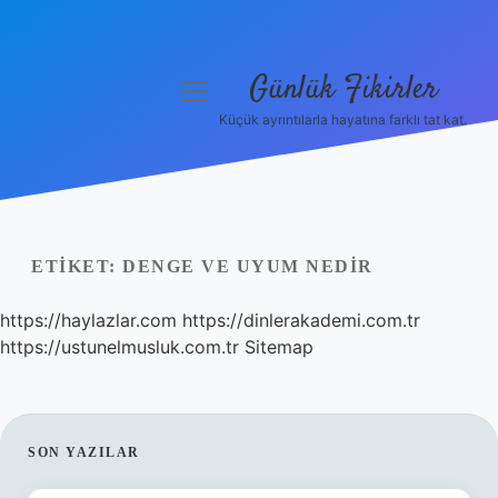
Günlük Fikirler
menüyü
aç
Küçük ayrıntılarla hayatına farklı tat kat.
Anasayfa
Gizlilik Politikası
Yasal Uyarı
ETIKET:
DENGE VE UYUM NEDIR
Hakkımızda
https://haylazlar.com
https://dinlerakademi.com.tr
https://ustunelmusluk.com.tr
Sitemap
SIDEBAR
SON YAZILAR