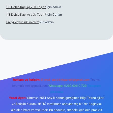
1.3 Doblo Kaç kg yük Taşır ?
için
admin
1.3 Doblo Kaç kg yük Taşır ?
için
Canan
En iyi koyun ırkı nedir ?
için
admin
lbet yeni giriş adresi
Reklam ve İletişim:
E-mail:
backlinkpaneli@gmail.com
Teams:
forumhizmeti@gmail.com
Whatsapp: 0262 606 0 726
Telegram:
@karabul
Yasal Uyarı:
Sitemiz, 5651 Sayılı Kanun gereğince Bilgi Teknolojileri
ve İletişim Kurumu (BTK) tarafından onaylanmış bir Yer Sağlayıcı
olarak hizmet vermektedir. Bu nedenle, sitedeki içerikleri proaktif