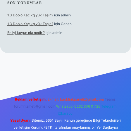
SON YORUMLAR
1.3 Doblo Kaç kg yük Taşır ?
için
admin
1.3 Doblo Kaç kg yük Taşır ?
için
Canan
En iyi koyun ırkı nedir ?
için
admin
bet yeni giriş adresi
Reklam ve İletişim:
E-mail:
backlinkpaneli@gmail.com
Teams:
forumhizmeti@gmail.com
Whatsapp: 0262 606 0 726
Telegram:
@karabul
Yasal Uyarı:
Sitemiz, 5651 Sayılı Kanun gereğince Bilgi Teknolojileri
ve İletişim Kurumu (BTK) tarafından onaylanmış bir Yer Sağlayıcı