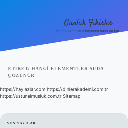
Günlük Fikirler
menüyü
aç
Küçük ayrıntılarla hayatına farklı tat kat.
Anasayfa
Gizlilik Politikası
Yasal Uyarı
ETIKET:
HANGI ELEMENTLER SUDA
ÇÖZÜNÜR
Hakkımızda
https://haylazlar.com
https://dinlerakademi.com.tr
https://ustunelmusluk.com.tr
Sitemap
SIDEBAR
SON YAZILAR