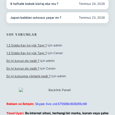
6 haftalık bebek kürtaj olur mu ?
Temmuz 24, 2026
Japon balıkları ısıtıcısız yaşar mı ?
Temmuz 23, 2026
SON YORUMLAR
1.3 Doblo Kaç kg yük Taşır ?
için
admin
1.3 Doblo Kaç kg yük Taşır ?
için
Canan
En iyi koyun ırkı nedir ?
için
admin
En iyi koyun ırkı nedir ?
için
Canan
En iyi konuşma yöntemi nedir ?
için
admin
Reklam ve İletişim:
Skype: live:.cid.575569c608265c69
Yasal Uyarı:
Bu internet sitesi, herhangi bir marka, kurum veya şahıs