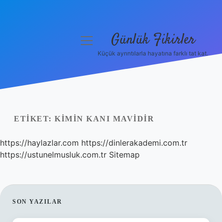
Günlük Fikirler
menüyü
aç
Küçük ayrıntılarla hayatına farklı tat kat.
Anasayfa
Gizlilik Politikası
Yasal Uyarı
ETIKET:
KIMIN KANI MAVIDIR
Hakkımızda
https://haylazlar.com
https://dinlerakademi.com.tr
https://ustunelmusluk.com.tr
Sitemap
SIDEBAR
SON YAZILAR