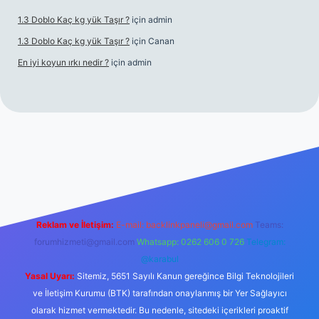
1.3 Doblo Kaç kg yük Taşır ?
için
admin
1.3 Doblo Kaç kg yük Taşır ?
için
Canan
En iyi koyun ırkı nedir ?
için
admin
bet yeni giriş adresi
Reklam ve İletişim:
E-mail:
backlinkpaneli@gmail.com
Teams:
forumhizmeti@gmail.com
Whatsapp: 0262 606 0 726
Telegram:
@karabul
Yasal Uyarı:
Sitemiz, 5651 Sayılı Kanun gereğince Bilgi Teknolojileri
ve İletişim Kurumu (BTK) tarafından onaylanmış bir Yer Sağlayıcı
olarak hizmet vermektedir. Bu nedenle, sitedeki içerikleri proaktif