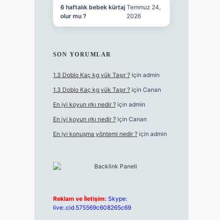
6 haftalık bebek kürtaj
Temmuz 24,
olur mu ?
2026
SON YORUMLAR
1.3 Doblo Kaç kg yük Taşır ?
için
admin
1.3 Doblo Kaç kg yük Taşır ?
için
Canan
En iyi koyun ırkı nedir ?
için
admin
En iyi koyun ırkı nedir ?
için
Canan
En iyi konuşma yöntemi nedir ?
için
admin
Reklam ve İletişim:
Skype:
live:.cid.575569c608265c69