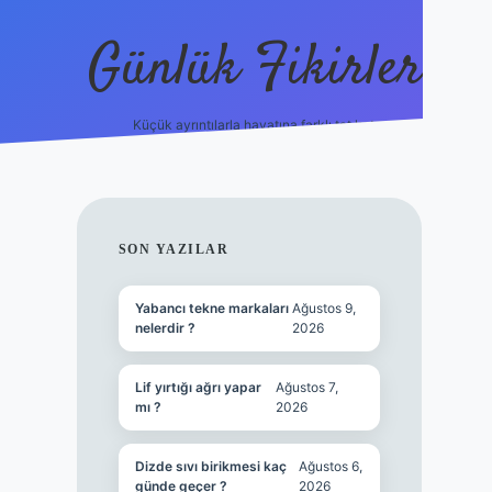
Günlük Fikirler
Küçük ayrıntılarla hayatına farklı tat kat.
ilbet yeni gi
SIDEBAR
SON YAZILAR
Yabancı tekne markaları
Ağustos 9,
nelerdir ?
2026
Lif yırtığı ağrı yapar
Ağustos 7,
mı ?
2026
Dizde sıvı birikmesi kaç
Ağustos 6,
günde geçer ?
2026