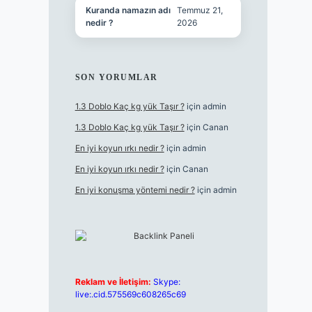
Kuranda namazın adı
Temmuz 21,
nedir ?
2026
SON YORUMLAR
1.3 Doblo Kaç kg yük Taşır ?
için
admin
1.3 Doblo Kaç kg yük Taşır ?
için
Canan
En iyi koyun ırkı nedir ?
için
admin
En iyi koyun ırkı nedir ?
için
Canan
En iyi konuşma yöntemi nedir ?
için
admin
Reklam ve İletişim:
Skype:
live:.cid.575569c608265c69