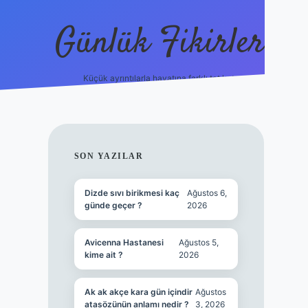
Günlük Fikirler
Küçük ayrıntılarla hayatına farklı tat kat.
ilbet yeni gi
SIDEBAR
SON YAZILAR
Dizde sıvı birikmesi kaç
Ağustos 6,
günde geçer ?
2026
Avicenna Hastanesi
Ağustos 5,
kime ait ?
2026
Ak ak akçe kara gün içindir
Ağustos
atasözünün anlamı nedir ?
3, 2026