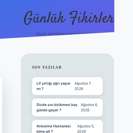
Günlük Fikirler
Küçük ayrıntılarla hayatına farklı tat kat.
ilbet yeni gir
SIDEBAR
SON YAZILAR
Lif yırtığı ağrı yapar
Ağustos 7,
mı ?
2026
Dizde sıvı birikmesi kaç
Ağustos 6,
günde geçer ?
2026
Avicenna Hastanesi
Ağustos 5,
kime ait ?
2026