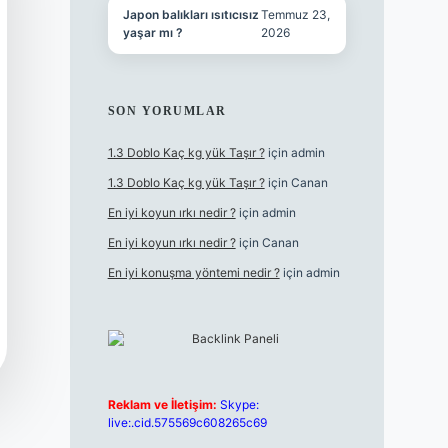
Japon balıkları ısıtıcısız
Temmuz 23,
yaşar mı ?
2026
SON YORUMLAR
1.3 Doblo Kaç kg yük Taşır ?
için
admin
1.3 Doblo Kaç kg yük Taşır ?
için
Canan
En iyi koyun ırkı nedir ?
için
admin
En iyi koyun ırkı nedir ?
için
Canan
En iyi konuşma yöntemi nedir ?
için
admin
Reklam ve İletişim:
Skype:
live:.cid.575569c608265c69