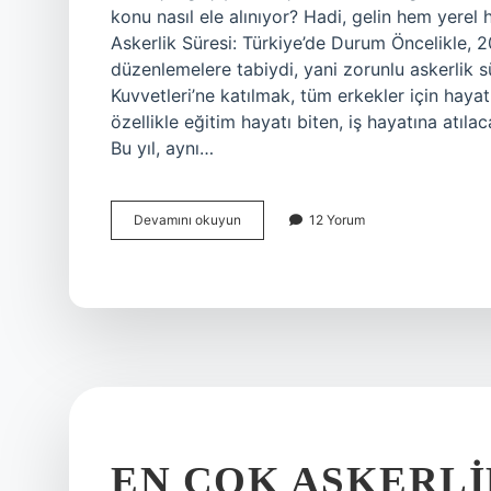
konu nasıl ele alınıyor? Hadi, gelin hem yerel
Askerlik Süresi: Türkiye’de Durum Öncelikle, 20
düzenlemelere tabiydi, yani zorunlu askerlik s
Kuvvetleri’ne katılmak, tüm erkekler için hayat
özellikle eğitim hayatı biten, iş hayatına atıl
Bu yıl, aynı…
2014
Devamını okuyun
12 Yorum
askerlik
Kaç
Ay
?
EN ÇOK ASKERLI