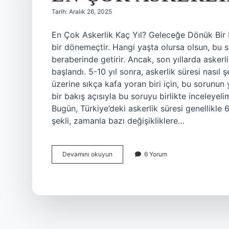
Tarih: Aralık 26, 2025
En Çok Askerlik Kaç Yıl? Geleceğe Dönük Bir B
bir dönemeçtir. Hangi yaşta olursa olsun, bu s
beraberinde getirir. Ancak, son yıllarda askerl
başlandı. 5-10 yıl sonra, askerlik süresi nasıl
üzerine sıkça kafa yoran biri için, bu sorunun
bir bakış açısıyla bu soruyu birlikte inceley
Bugün, Türkiye’deki askerlik süresi genellikle 
şekli, zamanla bazı değişikliklere…
En
Devamını okuyun
6 Yorum
çok
askerlik
kaç
yıl
?