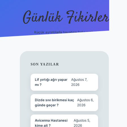
Günlük Fikirler
Küçük ayrıntılarla hayatına farklı tat kat.
ilbet yeni giri
SIDEBAR
SON YAZILAR
Lif yırtığı ağrı yapar
Ağustos 7,
mı ?
2026
Dizde sıvı birikmesi kaç
Ağustos 6,
günde geçer ?
2026
Avicenna Hastanesi
Ağustos 5,
kime ait ?
2026