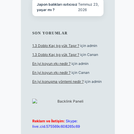
Japon balıkları ısıtıcısız
Temmuz 23,
yaşar mı ?
2026
SON YORUMLAR
1.3 Doblo Kaç kg yük Taşır ?
için
admin
1.3 Doblo Kaç kg yük Taşır ?
için
Canan
En iyi koyun ırkı nedir ?
için
admin
En iyi koyun ırkı nedir ?
için
Canan
En iyi konuşma yöntemi nedir ?
için
admin
Reklam ve İletişim:
Skype:
live:.cid.575569c608265c69