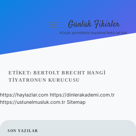
Günlük Fikirler
menüyü
aç
Küçük ayrıntılarla hayatına farklı tat kat.
Anasayfa
Gizlilik Politikası
Yasal Uyarı
ETIKET:
BERTOLT BRECHT HANGI
TIYATRONUN KURUCUSU
Hakkımızda
https://haylazlar.com
https://dinlerakademi.com.tr
https://ustunelmusluk.com.tr
Sitemap
SIDEBAR
SON YAZILAR