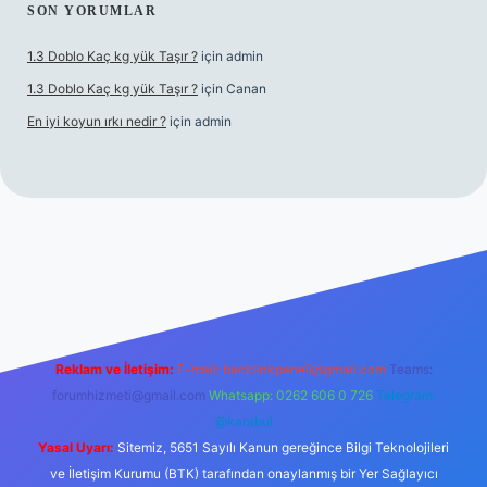
SON YORUMLAR
1.3 Doblo Kaç kg yük Taşır ?
için
admin
1.3 Doblo Kaç kg yük Taşır ?
için
Canan
En iyi koyun ırkı nedir ?
için
admin
yeni giriş adresi
Reklam ve İletişim:
E-mail:
backlinkpaneli@gmail.com
Teams:
forumhizmeti@gmail.com
Whatsapp: 0262 606 0 726
Telegram:
@karabul
Yasal Uyarı:
Sitemiz, 5651 Sayılı Kanun gereğince Bilgi Teknolojileri
ve İletişim Kurumu (BTK) tarafından onaylanmış bir Yer Sağlayıcı