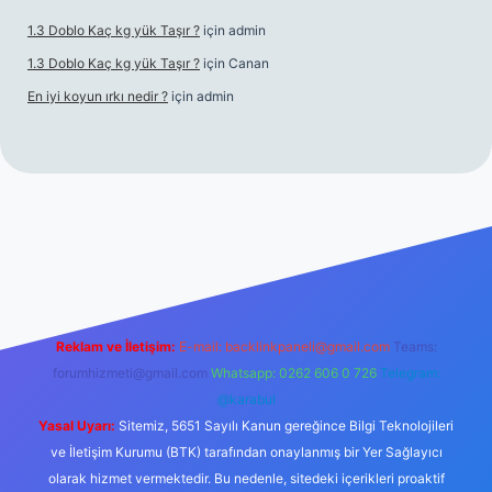
1.3 Doblo Kaç kg yük Taşır ?
için
admin
1.3 Doblo Kaç kg yük Taşır ?
için
Canan
En iyi koyun ırkı nedir ?
için
admin
bet yeni giriş adresi
Reklam ve İletişim:
E-mail:
backlinkpaneli@gmail.com
Teams:
forumhizmeti@gmail.com
Whatsapp: 0262 606 0 726
Telegram:
@karabul
Yasal Uyarı:
Sitemiz, 5651 Sayılı Kanun gereğince Bilgi Teknolojileri
ve İletişim Kurumu (BTK) tarafından onaylanmış bir Yer Sağlayıcı
olarak hizmet vermektedir. Bu nedenle, sitedeki içerikleri proaktif