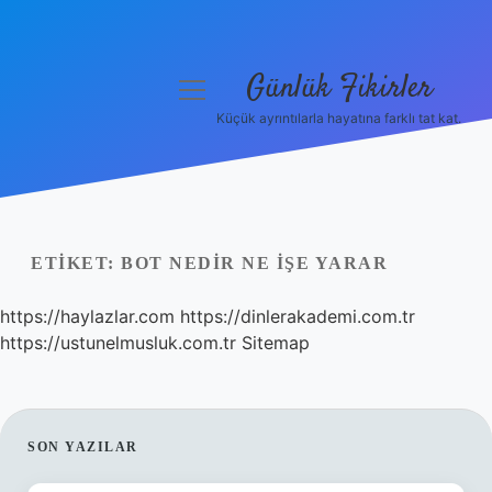
Günlük Fikirler
menüyü
aç
Küçük ayrıntılarla hayatına farklı tat kat.
Anasayfa
Gizlilik Politikası
Yasal Uyarı
ETIKET:
BOT NEDIR NE IŞE YARAR
Hakkımızda
https://haylazlar.com
https://dinlerakademi.com.tr
https://ustunelmusluk.com.tr
Sitemap
SIDEBAR
SON YAZILAR