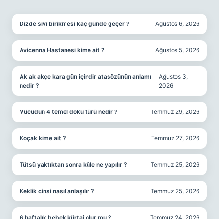
SIDEBAR
Dizde sıvı birikmesi kaç günde geçer ?
Ağustos 6, 2026
Avicenna Hastanesi kime ait ?
Ağustos 5, 2026
Ak ak akçe kara gün içindir atasözünün anlamı
Ağustos 3,
nedir ?
2026
Vücudun 4 temel doku türü nedir ?
Temmuz 29, 2026
Koçak kime ait ?
Temmuz 27, 2026
Tütsü yaktıktan sonra küle ne yapılır ?
Temmuz 25, 2026
Keklik cinsi nasıl anlaşılır ?
Temmuz 25, 2026
6 haftalık bebek kürtaj olur mu ?
Temmuz 24, 2026