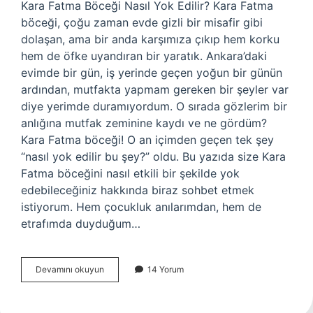
Kara Fatma Böceği Nasıl Yok Edilir? Kara Fatma
böceği, çoğu zaman evde gizli bir misafir gibi
dolaşan, ama bir anda karşımıza çıkıp hem korku
hem de öfke uyandıran bir yaratık. Ankara’daki
evimde bir gün, iş yerinde geçen yoğun bir günün
ardından, mutfakta yapmam gereken bir şeyler var
diye yerimde duramıyordum. O sırada gözlerim bir
anlığına mutfak zeminine kaydı ve ne gördüm?
Kara Fatma böceği! O an içimden geçen tek şey
“nasıl yok edilir bu şey?” oldu. Bu yazıda size Kara
Fatma böceğini nasıl etkili bir şekilde yok
edebileceğiniz hakkında biraz sohbet etmek
istiyorum. Hem çocukluk anılarımdan, hem de
etrafımda duyduğum…
Kara
Devamını okuyun
14 Yorum
Fatma
böcek
Nasıl