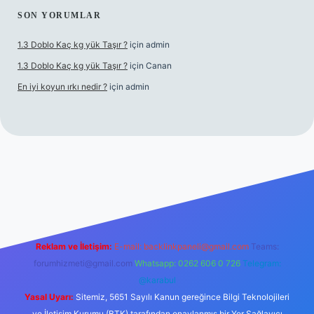
SON YORUMLAR
1.3 Doblo Kaç kg yük Taşır ?
için
admin
1.3 Doblo Kaç kg yük Taşır ?
için
Canan
En iyi koyun ırkı nedir ?
için
admin
 adresi
Reklam ve İletişim:
E-mail:
backlinkpaneli@gmail.com
Teams:
forumhizmeti@gmail.com
Whatsapp: 0262 606 0 726
Telegram:
@karabul
Yasal Uyarı:
Sitemiz, 5651 Sayılı Kanun gereğince Bilgi Teknolojileri
ve İletişim Kurumu (BTK) tarafından onaylanmış bir Yer Sağlayıcı