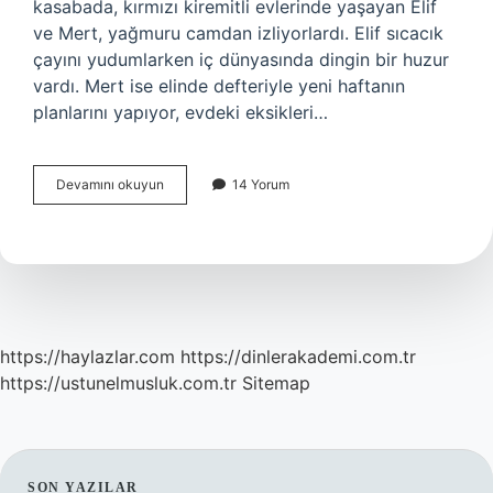
kasabada, kırmızı kiremitli evlerinde yaşayan Elif
ve Mert, yağmuru camdan izliyorlardı. Elif sıcacık
çayını yudumlarken iç dünyasında dingin bir huzur
vardı. Mert ise elinde defteriyle yeni haftanın
planlarını yapıyor, evdeki eksikleri…
Kara
Devamını okuyun
14 Yorum
Fatma
böceği
çoğalır
mı
?
https://haylazlar.com
https://dinlerakademi.com.tr
https://ustunelmusluk.com.tr
Sitemap
SON YAZILAR