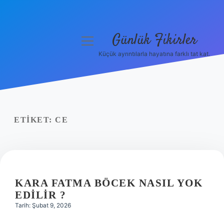
Günlük Fikirler
menüyü
aç
Küçük ayrıntılarla hayatına farklı tat kat.
Anasayfa
Gizlilik Politikası
Yasal Uyarı
ETIKET:
CE
Hakkımızda
KARA FATMA BÖCEK NASIL YOK
EDILIR ?
Tarih: Şubat 9, 2026