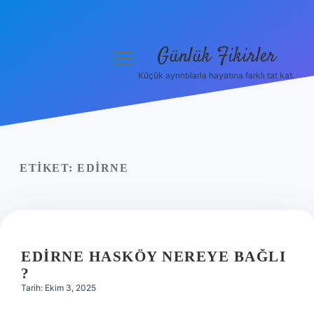
Günlük Fikirler
menüyü
aç
Küçük ayrıntılarla hayatına farklı tat kat.
Anasayfa
Gizlilik Politikası
Yasal Uyarı
ETIKET:
EDIRNE
Hakkımızda
EDIRNE HASKÖY NEREYE BAĞLI
?
Tarih: Ekim 3, 2025