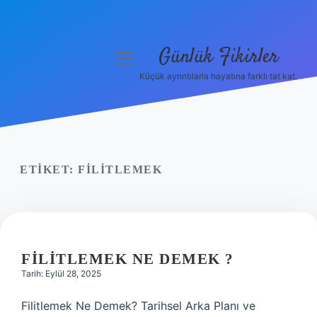
Günlük Fikirler
menüyü
aç
Küçük ayrıntılarla hayatına farklı tat kat.
Anasayfa
Gizlilik Politikası
Yasal Uyarı
ETIKET:
FILITLEMEK
Hakkımızda
FILITLEMEK NE DEMEK ?
Tarih: Eylül 28, 2025
Filitlemek Ne Demek? Tarihsel Arka Planı ve