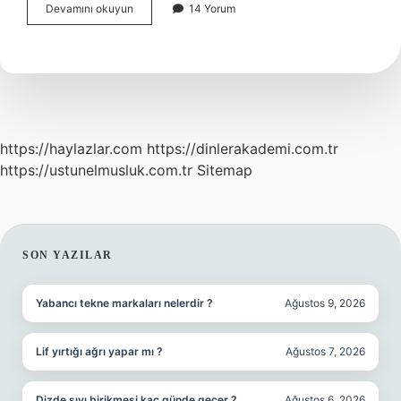
Filitlemek
Devamını okuyun
14 Yorum
ne
demek
?
https://haylazlar.com
https://dinlerakademi.com.tr
https://ustunelmusluk.com.tr
Sitemap
SIDEBAR
SON YAZILAR
Yabancı tekne markaları nelerdir ?
Ağustos 9, 2026
Lif yırtığı ağrı yapar mı ?
Ağustos 7, 2026
Dizde sıvı birikmesi kaç günde geçer ?
Ağustos 6, 2026