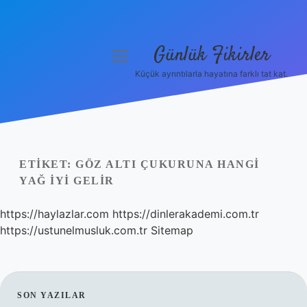
Günlük Fikirler
menüyü
aç
Küçük ayrıntılarla hayatına farklı tat kat.
Anasayfa
Gizlilik Politikası
Yasal Uyarı
ETIKET:
GÖZ ALTI ÇUKURUNA HANGI
YAĞ IYI GELIR
Hakkımızda
https://haylazlar.com
https://dinlerakademi.com.tr
https://ustunelmusluk.com.tr
Sitemap
SIDEBAR
SON YAZILAR