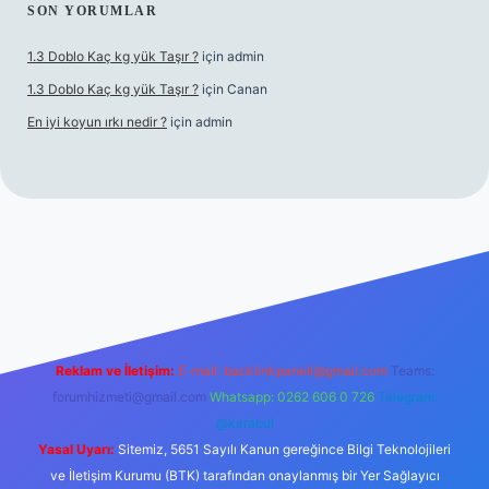
SON YORUMLAR
1.3 Doblo Kaç kg yük Taşır ?
için
admin
1.3 Doblo Kaç kg yük Taşır ?
için
Canan
En iyi koyun ırkı nedir ?
için
admin
bet yeni giriş adresi
Reklam ve İletişim:
E-mail:
backlinkpaneli@gmail.com
Teams:
forumhizmeti@gmail.com
Whatsapp: 0262 606 0 726
Telegram:
@karabul
Yasal Uyarı:
Sitemiz, 5651 Sayılı Kanun gereğince Bilgi Teknolojileri
ve İletişim Kurumu (BTK) tarafından onaylanmış bir Yer Sağlayıcı