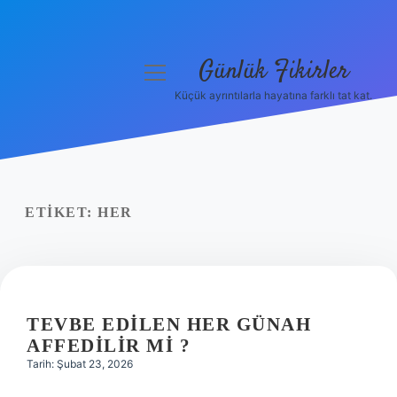
Günlük Fikirler
menüyü
aç
Küçük ayrıntılarla hayatına farklı tat kat.
Anasayfa
Gizlilik Politikası
Yasal Uyarı
ETIKET:
HER
Hakkımızda
TEVBE EDILEN HER GÜNAH
AFFEDILIR MI ?
Tarih: Şubat 23, 2026