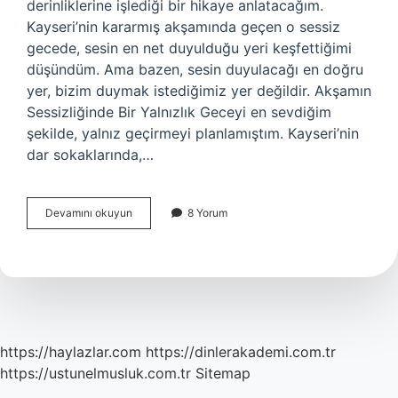
derinliklerine işlediği bir hikaye anlatacağım.
Kayseri’nin kararmış akşamında geçen o sessiz
gecede, sesin en net duyulduğu yeri keşfettiğimi
düşündüm. Ama bazen, sesin duyulacağı en doğru
yer, bizim duymak istediğimiz yer değildir. Akşamın
Sessizliğinde Bir Yalnızlık Geceyi en sevdiğim
şekilde, yalnız geçirmeyi planlamıştım. Kayseri’nin
dar sokaklarında,…
Ses
Devamını okuyun
8 Yorum
hangi
ortamda
daha
iyi
duyulur
?
https://haylazlar.com
https://dinlerakademi.com.tr
https://ustunelmusluk.com.tr
Sitemap