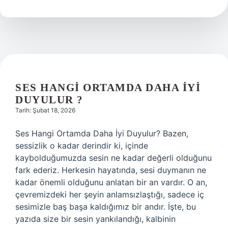
günah
affedilir
mi
?
SES HANGI ORTAMDA DAHA IYI
DUYULUR ?
Tarih: Şubat 18, 2026
Ses Hangi Ortamda Daha İyi Duyulur? Bazen,
sessizlik o kadar derindir ki, içinde
kaybolduğumuzda sesin ne kadar değerli olduğunu
fark ederiz. Herkesin hayatında, sesi duymanın ne
kadar önemli olduğunu anlatan bir an vardır. O an,
çevremizdeki her şeyin anlamsızlaştığı, sadece iç
sesimizle baş başa kaldığımız bir andır. İşte, bu
yazıda size bir sesin yankılandığı, kalbinin