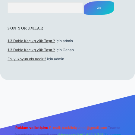
Arama
SON YORUMLAR
1.3 Doblo Kaç kg yük Taşır ?
için
admin
1.3 Doblo Kaç kg yük Taşır ?
için
Canan
En iyi koyun ırkı nedir ?
için
admin
yeni giriş adresi
Reklam ve İletişim:
E-mail:
backlinkpaneli@gmail.com
Teams:
forumhizmeti@gmail.com
Whatsapp: 0262 606 0 726
Telegram: