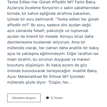
Tevbe Edilen Her Günah Affedilir Mi? Farklı Bakış
Açılarıyla İnceleme Konya’nın o sakin sabahlarından
birinde, bir kahve eşliğinde etrafıma bakarken,
içimde bir soru beliriverdi: “Tevbe edilen her günah
affedilir mi?” Bu soru, sadece dini açıdan değil,
aynı zamanda felsefi, psikolojik ve toplumsal
açıdan da önemli bir mesele. Konuyu biraz daha
derinlemesine incelemek istiyorum. Ama bir
mühendis olarak, her zaman daha analitik bir bakış
açısı ile yaklaşma eğilimindeyim. Diğer taraftan ise
insan tarafım, bu sorunun duygusal ve manevi
boyutunu düşünüyor. İki bakış açısını da göz
önünde bulundurarak ilerleyeceğim. Analitik Bakış
Açısı: Matematiksel Bir İhtimal Mi? İçimdeki
mühendis şöyle diyor: “Düşün, her…
Tevbe
Devamını okuyun
12 Yorum
edilen
her