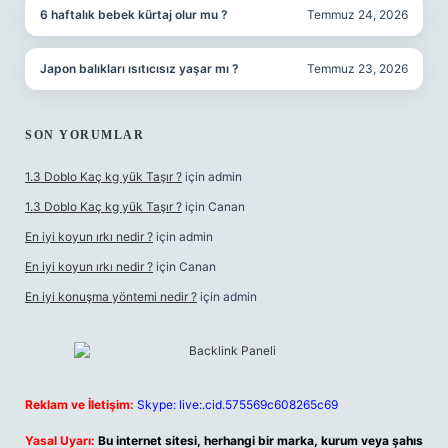
6 haftalık bebek kürtaj olur mu ?
Temmuz 24, 2026
Japon balıkları ısıtıcısız yaşar mı ?
Temmuz 23, 2026
SON YORUMLAR
1.3 Doblo Kaç kg yük Taşır ?
için
admin
1.3 Doblo Kaç kg yük Taşır ?
için
Canan
En iyi koyun ırkı nedir ?
için
admin
En iyi koyun ırkı nedir ?
için
Canan
En iyi konuşma yöntemi nedir ?
için
admin
Reklam ve İletişim:
Skype: live:.cid.575569c608265c69
Yasal Uyarı:
Bu internet sitesi, herhangi bir marka, kurum veya şahıs