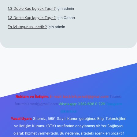
1.3 Doblo Kaç kg yük Taşır ?
için
admin
1.3 Doblo Kaç kg yük Taşır ?
için
Canan
En iyi koyun ırkı nedir ?
için
admin
lbet yeni giriş adresi
Reklam ve İletişim:
E-mail:
backlinkpaneli@gmail.com
Teams:
forumhizmeti@gmail.com
Whatsapp: 0262 606 0 726
Telegram:
@karabul
Yasal Uyarı:
Sitemiz, 5651 Sayılı Kanun gereğince Bilgi Teknolojileri
ve İletişim Kurumu (BTK) tarafından onaylanmış bir Yer Sağlayıcı
olarak hizmet vermektedir. Bu nedenle, sitedeki içerikleri proaktif