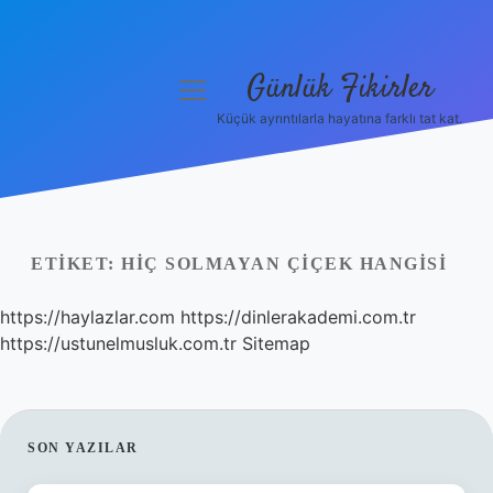
Günlük Fikirler
menüyü
aç
Küçük ayrıntılarla hayatına farklı tat kat.
Anasayfa
Gizlilik Politikası
Yasal Uyarı
ETIKET:
HIÇ SOLMAYAN ÇIÇEK HANGISI
Hakkımızda
https://haylazlar.com
https://dinlerakademi.com.tr
https://ustunelmusluk.com.tr
Sitemap
SIDEBAR
SON YAZILAR