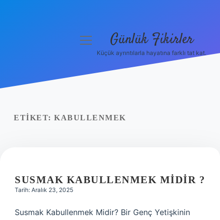
Günlük Fikirler
menüyü
aç
Küçük ayrıntılarla hayatına farklı tat kat.
Anasayfa
Gizlilik Politikası
Yasal Uyarı
ETIKET:
KABULLENMEK
Hakkımızda
SUSMAK KABULLENMEK MIDIR ?
Tarih: Aralık 23, 2025
Susmak Kabullenmek Midir? Bir Genç Yetişkinin