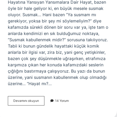
Hayatına Yansıyan Yansımalara Dair Hayat, bazen
öyle bir hale geliyor ki, en büyük mesele susmak
oluyor. Susmak… Hani bazen “Ya susmam mı
gerekiyor, yoksa bir şey mi söylemeliyim?” diye
kafamızda sürekli dönen bir soru var ya, işte tam o
anlarda kendimizi en sık bulduğumuz noktaya,
“Susmak kabullenmek midir?” sorusuna takılıyoruz.
Tabii ki bunun gündelik hayattaki küçük komik
anlarla bir ilgisi var, zira biz, yani genç yetişkinler,
bazen çok şey düşünmekle uğraşırken, etrafımıza
karşımıza çıkan her konuda kafamızdaki seslerin
çığlığını bastırmaya çalışıyoruz. Bu yazı da bunun
üzerine, yani susmanın kabullenmek olup olmadığı
üzerine… “Hayat mı?…
Susmak
Devamını okuyun
14 Yorum
kabullenmek
midir
?