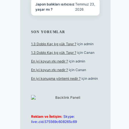
Japon balıkları ısıtıcısız
Temmuz 23,
yaşar mı ?
2026
SON YORUMLAR
1.3 Doblo Kaç kg yük Taşır ?
için
admin
1.3 Doblo Kaç kg yük Taşır ?
için
Canan
En iyi koyun ırkı nedir ?
için
admin
En iyi koyun ırkı nedir ?
için
Canan
En iyi konuşma yöntemi nedir ?
için
admin
Reklam ve İletişim:
Skype:
live:.cid.575569c608265c69