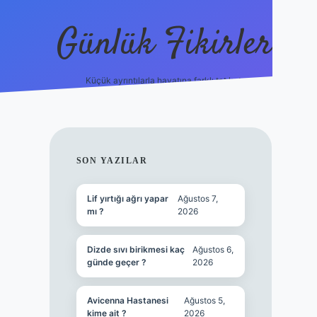
Günlük Fikirler
Küçük ayrıntılarla hayatına farklı tat kat.
ilbet yeni giriş 
SIDEBAR
SON YAZILAR
Lif yırtığı ağrı yapar
Ağustos 7,
mı ?
2026
Dizde sıvı birikmesi kaç
Ağustos 6,
günde geçer ?
2026
Avicenna Hastanesi
Ağustos 5,
kime ait ?
2026