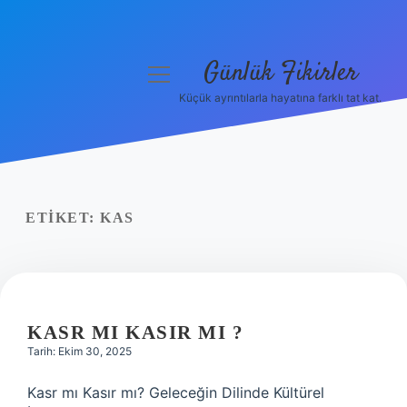
Günlük Fikirler
menüyü
aç
Küçük ayrıntılarla hayatına farklı tat kat.
Anasayfa
Gizlilik Politikası
Yasal Uyarı
ETIKET:
KAS
Hakkımızda
KASR MI KASIR MI ?
Tarih: Ekim 30, 2025
Kasr mı Kasır mı? Geleceğin Dilinde Kültürel