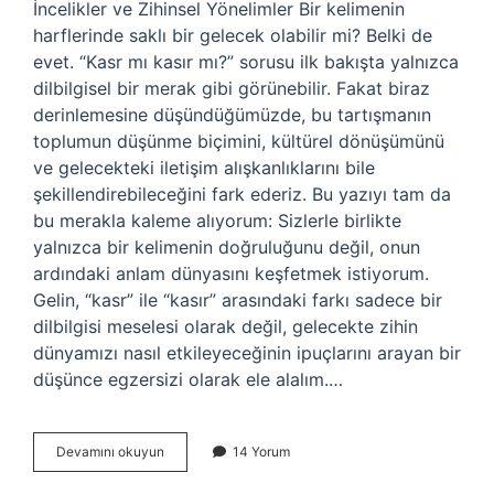
İncelikler ve Zihinsel Yönelimler Bir kelimenin
harflerinde saklı bir gelecek olabilir mi? Belki de
evet. “Kasr mı kasır mı?” sorusu ilk bakışta yalnızca
dilbilgisel bir merak gibi görünebilir. Fakat biraz
derinlemesine düşündüğümüzde, bu tartışmanın
toplumun düşünme biçimini, kültürel dönüşümünü
ve gelecekteki iletişim alışkanlıklarını bile
şekillendirebileceğini fark ederiz. Bu yazıyı tam da
bu merakla kaleme alıyorum: Sizlerle birlikte
yalnızca bir kelimenin doğruluğunu değil, onun
ardındaki anlam dünyasını keşfetmek istiyorum.
Gelin, “kasr” ile “kasır” arasındaki farkı sadece bir
dilbilgisi meselesi olarak değil, gelecekte zihin
dünyamızı nasıl etkileyeceğinin ipuçlarını arayan bir
düşünce egzersizi olarak ele alalım.…
Kasr
Devamını okuyun
14 Yorum
mı
kasır