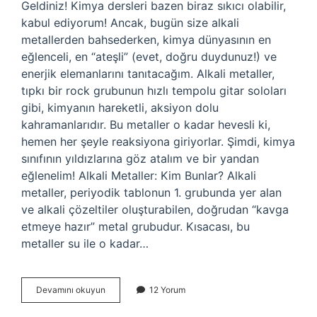
Geldiniz! Kimya dersleri bazen biraz sıkıcı olabilir,
kabul ediyorum! Ancak, bugün size alkali
metallerden bahsederken, kimya dünyasının en
eğlenceli, en “ateşli” (evet, doğru duydunuz!) ve
enerjik elemanlarını tanıtacağım. Alkali metaller,
tıpkı bir rock grubunun hızlı tempolu gitar soloları
gibi, kimyanın hareketli, aksiyon dolu
kahramanlarıdır. Bu metaller o kadar hevesli ki,
hemen her şeyle reaksiyona giriyorlar. Şimdi, kimya
sınıfının yıldızlarına göz atalım ve bir yandan
eğlenelim! Alkali Metaller: Kim Bunlar? Alkali
metaller, periyodik tablonun 1. grubunda yer alan
ve alkali çözeltiler oluşturabilen, doğrudan “kavga
etmeye hazır” metal grubudur. Kısacası, bu
metaller su ile o kadar…
Alkali
Devamını okuyun
12 Yorum
metaller
nelerdir