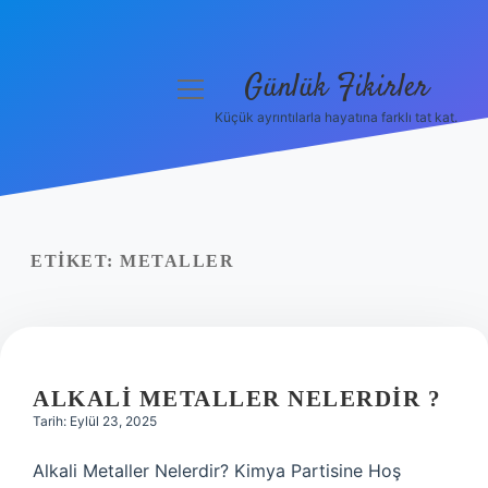
Günlük Fikirler
menüyü
aç
Küçük ayrıntılarla hayatına farklı tat kat.
Anasayfa
Gizlilik Politikası
Yasal Uyarı
ETIKET:
METALLER
Hakkımızda
ALKALI METALLER NELERDIR ?
Tarih: Eylül 23, 2025
Alkali Metaller Nelerdir? Kimya Partisine Hoş