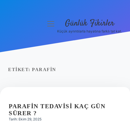
Günlük Fikirler
menüyü
aç
Küçük ayrıntılarla hayatına farklı tat kat.
Anasayfa
Gizlilik Politikası
Yasal Uyarı
ETIKET:
PARAFIN
Hakkımızda
PARAFIN TEDAVISI KAÇ GÜN
SÜRER ?
Tarih: Ekim 29, 2025