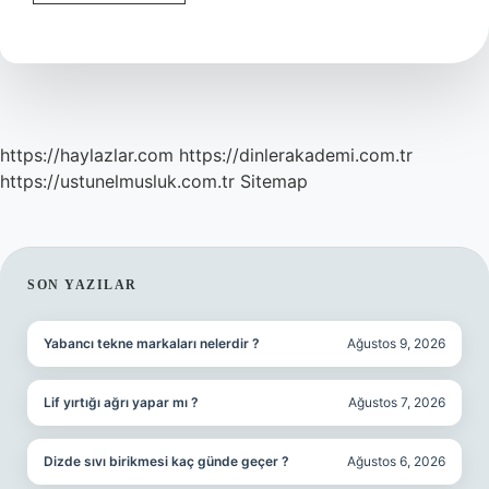
tedavisi
kaç
gün
sürer
?
https://haylazlar.com
https://dinlerakademi.com.tr
https://ustunelmusluk.com.tr
Sitemap
SIDEBAR
SON YAZILAR
Yabancı tekne markaları nelerdir ?
Ağustos 9, 2026
Lif yırtığı ağrı yapar mı ?
Ağustos 7, 2026
Dizde sıvı birikmesi kaç günde geçer ?
Ağustos 6, 2026