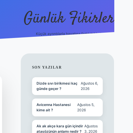
Günlük Fikirler
Küçük ayrıntılarla hayatına farklı tat kat.
ilbet yeni g
SIDEBAR
SON YAZILAR
Dizde sıvı birikmesi kaç
Ağustos 6,
günde geçer ?
2026
Avicenna Hastanesi
Ağustos 5,
kime ait ?
2026
Ak ak akçe kara gün içindir
Ağustos
atasözünün anlamı nedir ?
3, 2026