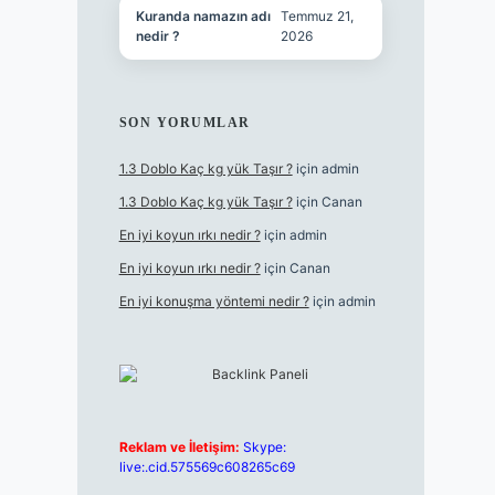
Kuranda namazın adı
Temmuz 21,
nedir ?
2026
SON YORUMLAR
1.3 Doblo Kaç kg yük Taşır ?
için
admin
1.3 Doblo Kaç kg yük Taşır ?
için
Canan
En iyi koyun ırkı nedir ?
için
admin
En iyi koyun ırkı nedir ?
için
Canan
En iyi konuşma yöntemi nedir ?
için
admin
Reklam ve İletişim:
Skype:
live:.cid.575569c608265c69