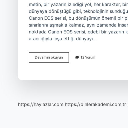
metin, bir yazarın izlediği yol, her karakter, bi
dünyaya dönüştüğü gibi, teknolojinin sunduğu 
Canon EOS serisi, bu dönüşümün önemli bir par
sınırlarını aşmakla kalmaz, aynı zamanda insan
noktada Canon EOS serisi, edebi bir yazarın kel
aracılığıyla inşa ettiği dünyayı…
Canon
Devamını okuyun
12 Yorum
EOS
serisi
nedir
?
https://haylazlar.com
https://dinlerakademi.com.tr