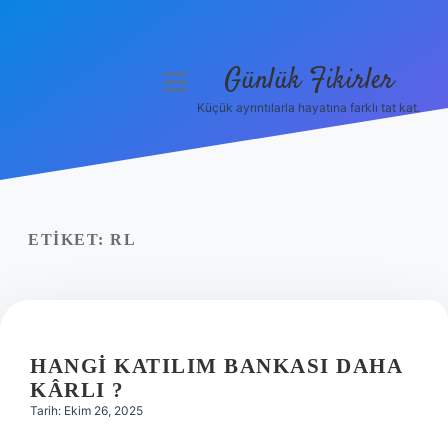
Günlük Fikirler
menüyü
aç
Küçük ayrıntılarla hayatına farklı tat kat.
Anasayfa
Gizlilik Politikası
Yasal Uyarı
ETIKET:
RL
Hakkımızda
HANGI KATILIM BANKASI DAHA
KÂRLI ?
Tarih: Ekim 26, 2025