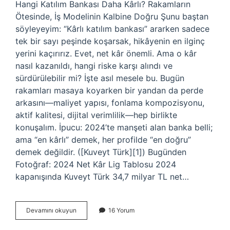
Hangi Katılım Bankası Daha Kârlı? Rakamların
Ötesinde, İş Modelinin Kalbine Doğru Şunu baştan
söyleyeyim: “Kârlı katılım bankası” ararken sadece
tek bir sayı peşinde koşarsak, hikâyenin en ilginç
yerini kaçırırız. Evet, net kâr önemli. Ama o kâr
nasıl kazanıldı, hangi riske karşı alındı ve
sürdürülebilir mi? İşte asıl mesele bu. Bugün
rakamları masaya koyarken bir yandan da perde
arkasını—maliyet yapısı, fonlama kompozisyonu,
aktif kalitesi, dijital verimlilik—hep birlikte
konuşalım. İpucu: 2024’te manşeti alan banka belli;
ama “en kârlı” demek, her profilde “en doğru”
demek değildir. ([Kuveyt Türk][1]) Bugünden
Fotoğraf: 2024 Net Kâr Lig Tablosu 2024
kapanışında Kuveyt Türk 34,7 milyar TL net…
Hangi
Devamını okuyun
16 Yorum
Katılım
Bankası