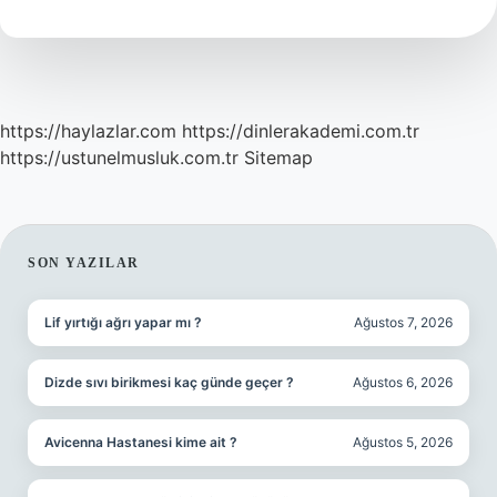
daha
kârlı
?
https://haylazlar.com
https://dinlerakademi.com.tr
https://ustunelmusluk.com.tr
Sitemap
SIDEBAR
SON YAZILAR
Lif yırtığı ağrı yapar mı ?
Ağustos 7, 2026
Dizde sıvı birikmesi kaç günde geçer ?
Ağustos 6, 2026
Avicenna Hastanesi kime ait ?
Ağustos 5, 2026