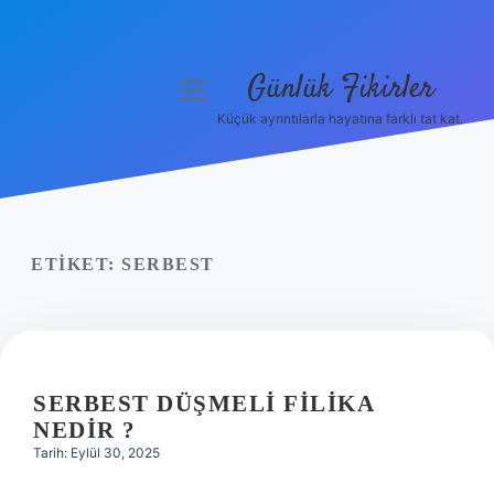
Günlük Fikirler
menüyü
aç
Küçük ayrıntılarla hayatına farklı tat kat.
Anasayfa
Gizlilik Politikası
Yasal Uyarı
ETIKET:
SERBEST
Hakkımızda
SERBEST DÜŞMELI FILIKA
NEDIR ?
Tarih: Eylül 30, 2025