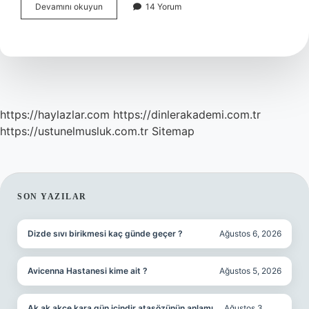
Serbest
Devamını okuyun
14 Yorum
düşmeli
filika
nedir
?
https://haylazlar.com
https://dinlerakademi.com.tr
https://ustunelmusluk.com.tr
Sitemap
SIDEBAR
SON YAZILAR
Dizde sıvı birikmesi kaç günde geçer ?
Ağustos 6, 2026
Avicenna Hastanesi kime ait ?
Ağustos 5, 2026
Ak ak akçe kara gün içindir atasözünün anlamı
Ağustos 3,