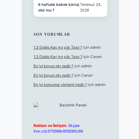
6 haftalık bebek kürtaj
Temmuz 24,
olur mu ?
2026
SON YORUMLAR
1.3 Doblo Kaç kg yük Taşır ?
için
admin
1.3 Doblo Kaç kg yük Taşır ?
için
Canan
En iyi koyun ırkı nedir ?
için
admin
En iyi koyun ırkı nedir ?
için
Canan
En iyi konuşma yöntemi nedir ?
için
admin
Reklam ve İletişim:
Skype:
live:.cid.575569c608265c69