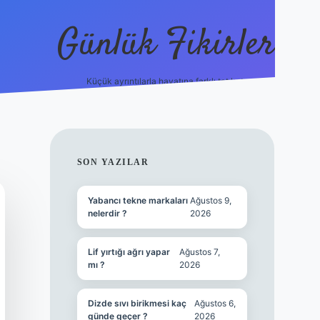
Günlük Fikirler
Küçük ayrıntılarla hayatına farklı tat kat.
ilbet yeni giri
SIDEBAR
SON YAZILAR
Yabancı tekne markaları
Ağustos 9,
nelerdir ?
2026
Lif yırtığı ağrı yapar
Ağustos 7,
mı ?
2026
Dizde sıvı birikmesi kaç
Ağustos 6,
günde geçer ?
2026