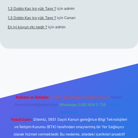
1.3 Doblo Kaç kg yük Taşır ?
için
admin
1.3 Doblo Kaç kg yük Taşır ?
için
Canan
En iyi koyun ırkı nedir ?
için
admin
Reklam ve İletişim:
E-mail:
backlinkpaneli@gmail.com
Teams:
forumhizmeti@gmail.com
Whatsapp: 0262 606 0 726
Telegram:
@karabul
Yasal Uyarı:
Sitemiz, 5651 Sayılı Kanun gereğince Bilgi Teknolojileri
ve İletişim Kurumu (BTK) tarafından onaylanmış bir Yer Sağlayıcı
olarak hizmet vermektedir. Bu nedenle, sitedeki içerikleri proaktif