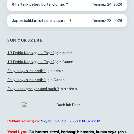
6 haftalık bebek kürtaj olur mu ?
Temmuz 24, 2026
Japon balıkları ısıtıcısız yaşar mı ?
Temmuz 23, 2026
SON YORUMLAR
1.3 Doblo Kaç kg yük Taşır ?
için
admin
1.3 Doblo Kaç kg yük Taşır ?
için
Canan
En iyi koyun ırkı nedir ?
için
admin
En iyi koyun ırkı nedir ?
için
Canan
En iyi konuşma yöntemi nedir ?
için
admin
Reklam ve İletişim:
Skype: live:.cid.575569c608265c69
Yasal Uyarı:
Bu internet sitesi, herhangi bir marka, kurum veya şahıs