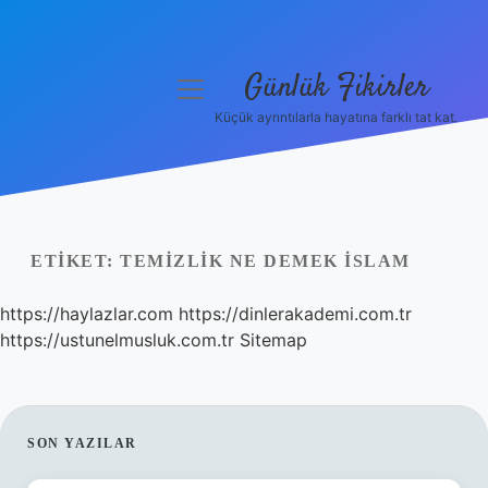
Günlük Fikirler
menüyü
aç
Küçük ayrıntılarla hayatına farklı tat kat.
Anasayfa
Gizlilik Politikası
Yasal Uyarı
ETIKET:
TEMIZLIK NE DEMEK ISLAM
Hakkımızda
https://haylazlar.com
https://dinlerakademi.com.tr
https://ustunelmusluk.com.tr
Sitemap
SIDEBAR
SON YAZILAR