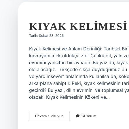
KIYAK KELIMESI
Tarih: Şubat 23, 2026
Kıyak Kelimesi ve Anlam Derinliği: Tarihsel B
kavrayabilmek oldukça zor. Çünkü dil, yalnızca
evrimini yansıtan bir aynadır. Bu yazıda, kıya
ele alacağız. Türkçede sıkça duyduğumuz bu ke
ve yardımsever” anlamında kullanılsa da, kökenl
arka plana sahiptir. Peki, kıyak kelimesinin t
geçirdi? Bu yazı, dilin evrimini ve toplumsal ya
olacak. Kıyak Kelimesinin Kökeni ve…
Kıyak
Devamını okuyun
14 Yorum
kelimesi
ne