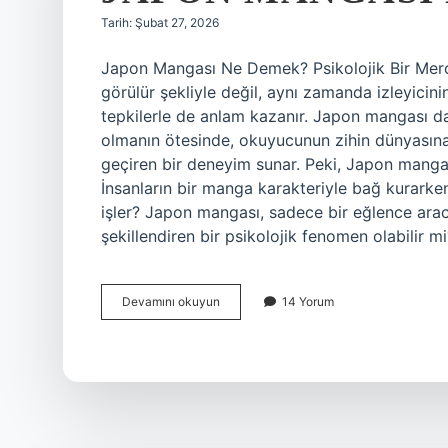
Tarih: Şubat 27, 2026
Japon Mangası Ne Demek? Psikolojik Bir Merc
görülür şekliyle değil, aynı zamanda izleyicin
tepkilerle de anlam kazanır. Japon mangası da 
olmanın ötesinde, okuyucunun zihin dünyasına 
geçiren bir deneyim sunar. Peki, Japon mangası
İnsanların bir manga karakteriyle bağ kurarken
işler? Japon mangası, sadece bir eğlence arac
şekillendiren bir psikolojik fenomen olabilir m
Japon
Devamını okuyun
14 Yorum
mangası
ne
demek
?