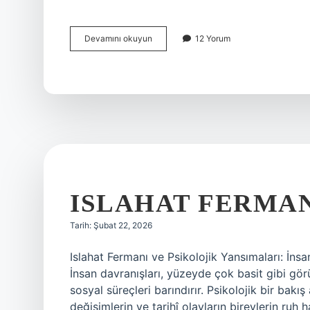
Kına
Devamını okuyun
12 Yorum
neyi
simgeler
?
ISLAHAT FERMAN
Tarih: Şubat 22, 2026
Islahat Fermanı ve Psikolojik Yansımaları: İnsa
İnsan davranışları, yüzeyde çok basit gibi gör
sosyal süreçleri barındırır. Psikolojik bir bakı
değişimlerin ve tarihî olayların bireylerin ruh h