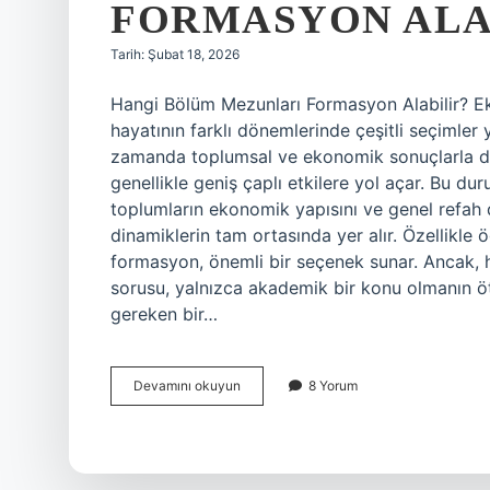
FORMASYON ALAB
Tarih: Şubat 18, 2026
Hangi Bölüm Mezunları Formasyon Alabilir? Ek
hayatının farklı dönemlerinde çeşitli seçimler 
zamanda toplumsal ve ekonomik sonuçlarla da şe
genellikle geniş çaplı etkilere yol açar. Bu du
toplumların ekonomik yapısını ve genel refah 
dinamiklerin tam ortasında yer alır. Özellikle
formasyon, önemli bir seçenek sunar. Ancak, 
sorusu, yalnızca akademik bir konu olmanın ö
gereken bir…
Hangi
Devamını okuyun
8 Yorum
bölüm
mezunları
formasyon
alabilir
?