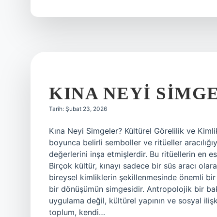
anlama
gelir
?
KINA NEYI SIMG
Tarih: Şubat 23, 2026
Kına Neyi Simgeler? Kültürel Görelilik ve Kiml
boyunca belirli semboller ve ritüeller aracılığıy
değerlerini inşa etmişlerdir. Bu ritüellerin en e
Birçok kültür, kınayı sadece bir süs aracı olar
bireysel kimliklerin şekillenmesinde önemli bir 
bir dönüşümün simgesidir. Antropolojik bir bakı
uygulama değil, kültürel yapının ve sosyal ilişk
toplum, kendi…