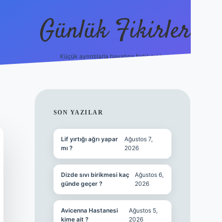
Günlük Fikirler
Küçük ayrıntılarla hayatına farklı tat kat.
ilbet yeni giriş adre
SIDEBAR
SON YAZILAR
Lif yırtığı ağrı yapar
Ağustos 7,
mı ?
2026
Dizde sıvı birikmesi kaç
Ağustos 6,
günde geçer ?
2026
Avicenna Hastanesi
Ağustos 5,
kime ait ?
2026