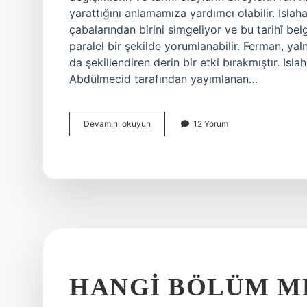
yarattığını anlamamıza yardımcı olabilir. Isl
çabalarından birini simgeliyor ve bu tarihî bel
paralel bir şekilde yorumlanabilir. Ferman, yaln
da şekillendiren derin bir etki bırakmıştır. Isl
Abdülmecid tarafından yayımlanan…
Islahat
Devamını okuyun
12 Yorum
Fermanı
hangi
ilke
?
HANGI BÖLÜM M