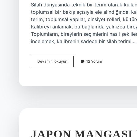
Silah dünyasında teknik bir terim olarak kullan
toplumsal bir bakış açısıyla ele alındığında, kal
terim, toplumsal yapılar, cinsiyet rolleri, kültür
Kalibreyi anlamak, bu bağlamda yalnızca birey
Toplumların, bireylerin seçimlerini nasıl şekillen
incelemek, kalibrenin sadece bir silah terimi…
Kalibre
Devamını okuyun
12 Yorum
neyi
ifade
eder
?
JAPON MANGASI 