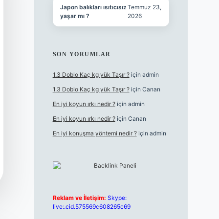
Japon balıkları ısıtıcısız
Temmuz 23,
yaşar mı ?
2026
SON YORUMLAR
1.3 Doblo Kaç kg yük Taşır ?
için
admin
1.3 Doblo Kaç kg yük Taşır ?
için
Canan
En iyi koyun ırkı nedir ?
için
admin
En iyi koyun ırkı nedir ?
için
Canan
En iyi konuşma yöntemi nedir ?
için
admin
Reklam ve İletişim:
Skype:
live:.cid.575569c608265c69