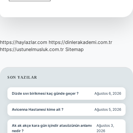
vermek
nasıl
yazılır
?
https://haylazlar.com
https://dinlerakademi.com.tr
https://ustunelmusluk.com.tr
Sitemap
SIDEBAR
SON YAZILAR
Dizde sıvı birikmesi kaç günde geçer ?
Ağustos 6, 2026
Avicenna Hastanesi kime ait ?
Ağustos 5, 2026
Ak ak akçe kara gün içindir atasözünün anlamı
Ağustos 3,
nedir ?
2026