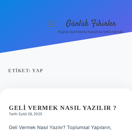
Günlük Fikirler
menüyü
aç
Küçük ayrıntılarla hayatına farklı tat kat.
Anasayfa
Gizlilik Politikası
Yasal Uyarı
ETIKET:
YAP
Hakkımızda
GELI VERMEK NASIL YAZILIR ?
Tarih: Eylül 29, 2025
Geli Vermek Nasıl Yazılır? Toplumsal Yapıların,