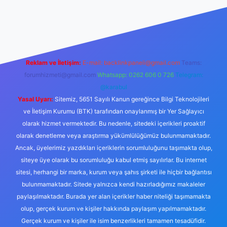
 adresi
Reklam ve İletişim:
E-mail:
backlinkpaneli@gmail.com
Teams:
forumhizmeti@gmail.com
Whatsapp: 0262 606 0 726
Telegram:
@karabul
Yasal Uyarı:
Sitemiz, 5651 Sayılı Kanun gereğince Bilgi Teknolojileri
ve İletişim Kurumu (BTK) tarafından onaylanmış bir Yer Sağlayıcı
olarak hizmet vermektedir. Bu nedenle, sitedeki içerikleri proaktif
olarak denetleme veya araştırma yükümlülüğümüz bulunmamaktadır.
Ancak, üyelerimiz yazdıkları içeriklerin sorumluluğunu taşımakta olup,
siteye üye olarak bu sorumluluğu kabul etmiş sayılırlar. Bu internet
sitesi, herhangi bir marka, kurum veya şahıs şirketi ile hiçbir bağlantısı
bulunmamaktadır. Sitede yalnızca kendi hazırladığımız makaleler
paylaşılmaktadır. Burada yer alan içerikler haber niteliği taşımamakta
olup, gerçek kurum ve kişiler hakkında paylaşım yapılmamaktadır.
Gerçek kurum ve kişiler ile isim benzerlikleri tamamen tesadüfidir.