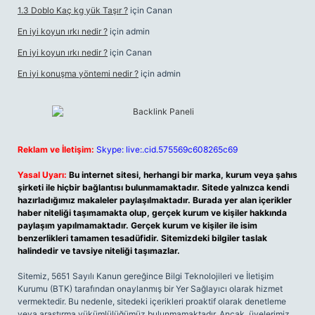
1.3 Doblo Kaç kg yük Taşır ?
için
Canan
En iyi koyun ırkı nedir ?
için
admin
En iyi koyun ırkı nedir ?
için
Canan
En iyi konuşma yöntemi nedir ?
için
admin
Reklam ve İletişim:
Skype: live:.cid.575569c608265c69
Yasal Uyarı:
Bu internet sitesi, herhangi bir marka, kurum veya şahıs
şirketi ile hiçbir bağlantısı bulunmamaktadır. Sitede yalnızca kendi
hazırladığımız makaleler paylaşılmaktadır. Burada yer alan içerikler
haber niteliği taşımamakta olup, gerçek kurum ve kişiler hakkında
paylaşım yapılmamaktadır. Gerçek kurum ve kişiler ile isim
benzerlikleri tamamen tesadüfidir. Sitemizdeki bilgiler taslak
halindedir ve tavsiye niteliği taşımazlar.
Sitemiz, 5651 Sayılı Kanun gereğince Bilgi Teknolojileri ve İletişim
Kurumu (BTK) tarafından onaylanmış bir Yer Sağlayıcı olarak hizmet
vermektedir. Bu nedenle, sitedeki içerikleri proaktif olarak denetleme
veya araştırma yükümlülüğümüz bulunmamaktadır. Ancak, üyelerimiz