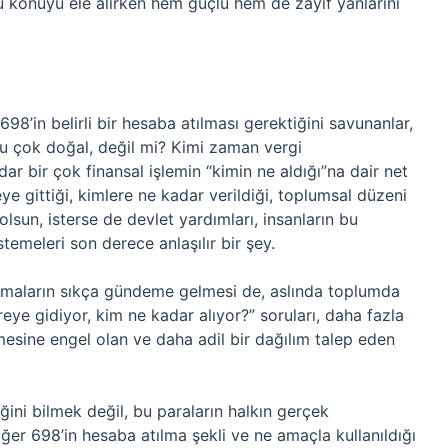
bu konuyu ele alırken hem güçlü hem de zayıf yanlarını
98’in belirli bir hesaba atılması gerektiğini savunanlar,
. Bu çok doğal, değil mi? Kimi zaman vergi
r bir çok finansal işlemin “kimin ne aldığı”na dair net
eye gittiği, kimlere ne kadar verildiği, toplumsal düzeni
lsun, isterse de devlet yardımları, insanların bu
stemeleri son derece anlaşılır bir şey.
ışmaların sıkça gündeme gelmesi de, aslında toplumda
reye gidiyor, kim ne kadar alıyor?” soruları, daha fazla
esine engel olan ve daha adil bir dağılım talep eden
ğini bilmek değil, bu paraların halkın gerçek
 Eğer 698’in hesaba atılma şekli ve ne amaçla kullanıldığı