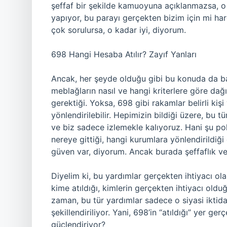
şeffaf bir şekilde kamuoyuna açıklanmazsa, o z
yapıyor, bu parayı gerçekten bizim için mi ha
çok sorulursa, o kadar iyi, diyorum.
698 Hangi Hesaba Atılır? Zayıf Yanları
Ancak, her şeyde olduğu gibi bu konuda da bazı
meblağların nasıl ve hangi kriterlere göre dağ
gerektiği. Yoksa, 698 gibi rakamlar belirli kiş
yönlendirilebilir. Hepimizin bildiği üzere, bu t
ve biz sadece izlemekle kalıyoruz. Hani şu poli
nereye gittiği, hangi kurumlara yönlendirildiğ
güven var, diyorum. Ancak burada şeffaflık ve 
Diyelim ki, bu yardımlar gerçekten ihtiyacı ol
kime atıldığı, kimlerin gerçekten ihtiyacı ol
zaman, bu tür yardımlar sadece o siyasi iktidar
şekillendiriliyor. Yani, 698’in “atıldığı” yer ge
güçlendiriyor?