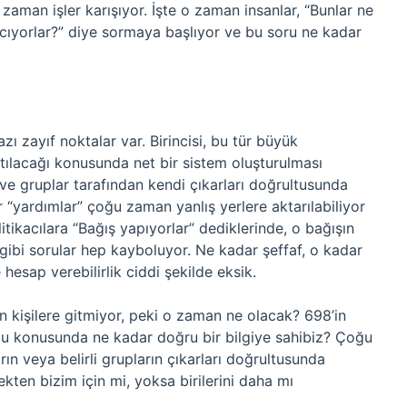
aman işler karışıyor. İşte o zaman insanlar, “Bunlar ne
rcıyorlar?” diye sormaya başlıyor ve bu soru ne kadar
 zayıf noktalar var. Birincisi, bu tür büyük
ıtılacağı konusunda net bir sistem oluşturulması
i ve gruplar tarafından kendi çıkarları doğrultusunda
ür “yardımlar” çoğu zaman yanlış yerlere aktarılabiliyor
tikacılara “Bağış yapıyorlar” dediklerinde, o bağışın
i gibi sorular hep kayboluyor. Ne kadar şeffaf, o kadar
hesap verebilirlik ciddi şekilde eksik.
an kişilere gitmiyor, peki o zaman ne olacak? 698’in
duğu konusunda ne kadar doğru bir bilgiye sahibiz? Çoğu
ın veya belirli grupların çıkarları doğrultusunda
rçekten bizim için mi, yoksa birilerini daha mı