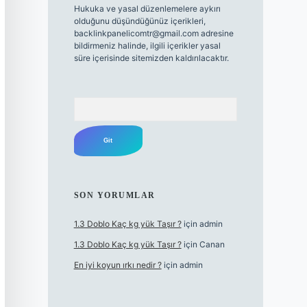
Hukuka ve yasal düzenlemelere aykırı
olduğunu düşündüğünüz içerikleri,
backlinkpanelicomtr@gmail.com
adresine
bildirmeniz halinde, ilgili içerikler yasal
süre içerisinde sitemizden kaldırılacaktır.
Arama
SON YORUMLAR
1.3 Doblo Kaç kg yük Taşır ?
için
admin
1.3 Doblo Kaç kg yük Taşır ?
için
Canan
En iyi koyun ırkı nedir ?
için
admin