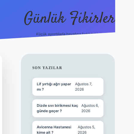
Günlük Fikirler
Küçük ayrıntılarla hayatına farklı tat kat.
ilbet yeni giriş ad
SIDEBAR
SON YAZILAR
Lif yırtığı ağrı yapar
Ağustos 7,
mı ?
2026
Dizde sıvı birikmesi kaç
Ağustos 6,
günde geçer ?
2026
Avicenna Hastanesi
Ağustos 5,
kime ait ?
2026