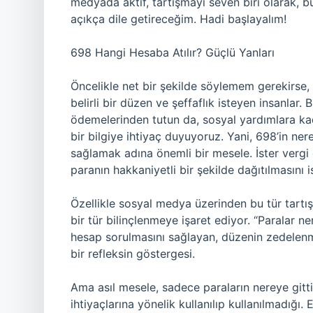
medyada aktif, tartışmayı seven biri olarak, 
açıkça dile getireceğim. Hadi başlayalım!
698 Hangi Hesaba Atılır? Güçlü Yanları
Öncelikle net bir şekilde söylemem gerekirse, 6
belirli bir düzen ve şeffaflık isteyen insanlar
ödemelerinden tutun da, sosyal yardımlara kada
bir bilgiye ihtiyaç duyuyoruz. Yani, 698’in ner
sağlamak adına önemli bir mesele. İster vergi o
paranın hakkaniyetli bir şekilde dağıtılmasını i
Özellikle sosyal medya üzerinden bu tür tart
bir tür bilinçlenmeye işaret ediyor. “Paralar ne
hesap sorulmasını sağlayan, düzenin zedelenm
bir refleksin göstergesi.
Ama asıl mesele, sadece paraların nereye gitti
ihtiyaçlarına yönelik kullanılıp kullanılmadığı.