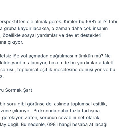
rspektiften ele almak gerek. Kimler bu 698’i alır? Tabi
veya gruba kaydırılacaksa, o zaman daha çok insanın
u, özellikle sosyal yardımlar ve devlet destekleri
na çıkıyor.
daletsizliğe yol açmadan dağıtılması mümkün mü? Ne
ekilde yardım alamıyor, bazen de bu yardımlar adaletli
ı sorusu, toplumsal eşitlik meselesine dönüşüyor ve bu
z.
oru Sormak Şart
ir soru gibi görünse de, aslında toplumsal eşitlik,
 yüzüne çıkarıyor. Bu konuda daha fazla tartışma
 gerekiyor. Zaten, sorunun cevabını net olarak
y değil. Bu nedenle, 698’i hangi hesaba atılacağı