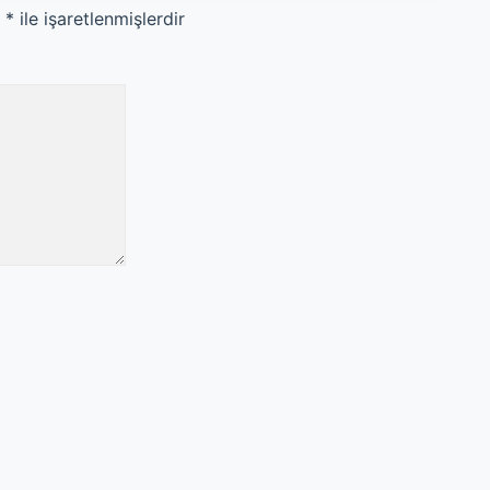
r
*
ile işaretlenmişlerdir