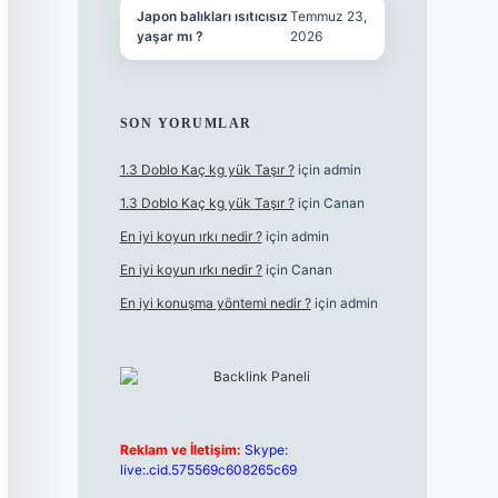
Japon balıkları ısıtıcısız
Temmuz 23,
yaşar mı ?
2026
SON YORUMLAR
1.3 Doblo Kaç kg yük Taşır ?
için
admin
1.3 Doblo Kaç kg yük Taşır ?
için
Canan
En iyi koyun ırkı nedir ?
için
admin
En iyi koyun ırkı nedir ?
için
Canan
En iyi konuşma yöntemi nedir ?
için
admin
Reklam ve İletişim:
Skype:
live:.cid.575569c608265c69