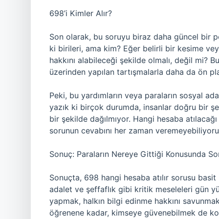
698’i Kimler Alır?
Son olarak, bu soruyu biraz daha güncel bir pe
ki birileri, ama kim? Eğer belirli bir kesime 
hakkını alabileceği şekilde olmalı, değil mi? B
üzerinden yapılan tartışmalarla daha da ön pla
Peki, bu yardımların veya paraların sosyal a
yazık ki birçok durumda, insanlar doğru bir ş
bir şekilde dağılmıyor. Hangi hesaba atılacağ
sorunun cevabını her zaman veremeyebiliyoru
Sonuç: Paraların Nereye Gittiği Konusunda S
Sonuçta, 698 hangi hesaba atılır sorusu basit b
adalet ve şeffaflık gibi kritik meseleleri gün
yapmak, halkın bilgi edinme hakkını savunmak
öğrenene kadar, kimseye güvenebilmek de kola