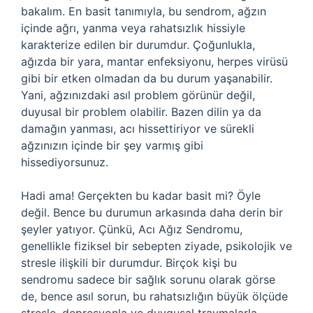
bakalım. En basit tanımıyla, bu sendrom, ağzın
içinde ağrı, yanma veya rahatsızlık hissiyle
karakterize edilen bir durumdur. Çoğunlukla,
ağızda bir yara, mantar enfeksiyonu, herpes virüsü
gibi bir etken olmadan da bu durum yaşanabilir.
Yani, ağzınızdaki asıl problem görünür değil,
duyusal bir problem olabilir. Bazen dilin ya da
damağın yanması, acı hissettiriyor ve sürekli
ağzınızın içinde bir şey varmış gibi
hissediyorsunuz.
Hadi ama! Gerçekten bu kadar basit mi? Öyle
değil. Bence bu durumun arkasında daha derin bir
şeyler yatıyor. Çünkü, Acı Ağız Sendromu,
genellikle fiziksel bir sebepten ziyade, psikolojik ve
stresle ilişkili bir durumdur. Birçok kişi bu
sendromu sadece bir sağlık sorunu olarak görse
de, bence asıl sorun, bu rahatsızlığın büyük ölçüde