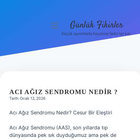
Günlük Fikirler
menüyü
aç
Küçük ayrıntılarla hayatına farklı tat kat.
Anasayfa
Gizlilik Politikası
Yasal Uyarı
Hakkımızda
ACI AĞIZ SENDROMU NEDIR ?
Tarih: Ocak 12, 2026
Acı Ağız Sendromu Nedir? Cesur Bir Eleştiri
Acı Ağız Sendromu (AAS), son yıllarda tıp
dünyasında pek sık duyduğumuz ama pek de