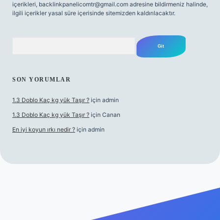
içerikleri,
backlinkpanelicomtr@gmail.com
adresine bildirmeniz halinde,
ilgili içerikler yasal süre içerisinde sitemizden kaldırılacaktır.
Arama
SON YORUMLAR
1.3 Doblo Kaç kg yük Taşır ?
için
admin
1.3 Doblo Kaç kg yük Taşır ?
için
Canan
En iyi koyun ırkı nedir ?
için
admin
iş adresi