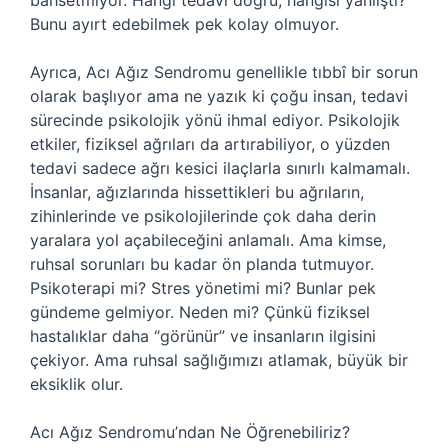
bahsetmiyor. Hangi tedavi doğru, hangisi yanlıştı?
Bunu ayırt edebilmek pek kolay olmuyor.
Ayrıca, Acı Ağız Sendromu genellikle tıbbî bir sorun
olarak başlıyor ama ne yazık ki çoğu insan, tedavi
sürecinde psikolojik yönü ihmal ediyor. Psikolojik
etkiler, fiziksel ağrıları da artırabiliyor, o yüzden
tedavi sadece ağrı kesici ilaçlarla sınırlı kalmamalı.
İnsanlar, ağızlarında hissettikleri bu ağrıların,
zihinlerinde ve psikolojilerinde çok daha derin
yaralara yol açabileceğini anlamalı. Ama kimse,
ruhsal sorunları bu kadar ön planda tutmuyor.
Psikoterapi mi? Stres yönetimi mi? Bunlar pek
gündeme gelmiyor. Neden mi? Çünkü fiziksel
hastalıklar daha “görünür” ve insanların ilgisini
çekiyor. Ama ruhsal sağlığımızı atlamak, büyük bir
eksiklik olur.
Acı Ağız Sendromu’ndan Ne Öğrenebiliriz?