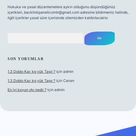
Hukuka ve yasal düzenlemelere aykırı olduğunu düşündüğünüz
içerikleri,
backlinkpanelicomtr@gmail.com
adresine bildirmeniz halinde,
ilgili içerikler yasal süre içerisinde sitemizden kaldırılacaktır.
Arama
SON YORUMLAR
1.3 Doblo Kaç kg yük Taşır ?
için
admin
1.3 Doblo Kaç kg yük Taşır ?
için
Canan
En iyi koyun ırkı nedir ?
için
admin
iş adresi