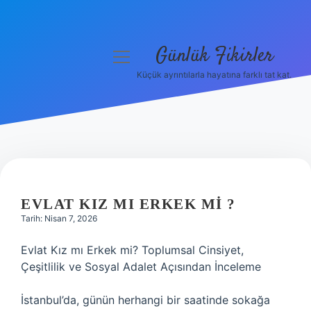
Günlük Fikirler
menüyü
aç
Küçük ayrıntılarla hayatına farklı tat kat.
Anasayfa
Gizlilik Politikası
Yasal Uyarı
Hakkımızda
EVLAT KIZ MI ERKEK MI ?
Tarih: Nisan 7, 2026
Evlat Kız mı Erkek mi? Toplumsal Cinsiyet,
Çeşitlilik ve Sosyal Adalet Açısından İnceleme
İstanbul’da, günün herhangi bir saatinde sokağa