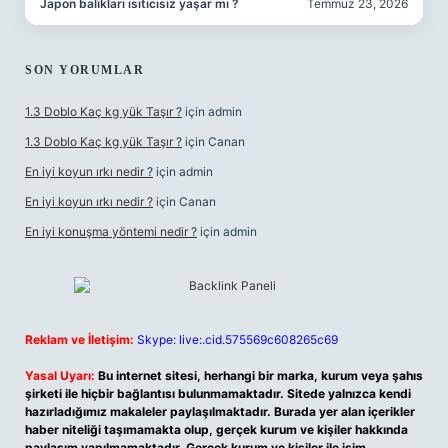
Japon balıkları ısıtıcısız yaşar mı ?
Temmuz 23, 2026
SON YORUMLAR
1.3 Doblo Kaç kg yük Taşır ?
için
admin
1.3 Doblo Kaç kg yük Taşır ?
için
Canan
En iyi koyun ırkı nedir ?
için
admin
En iyi koyun ırkı nedir ?
için
Canan
En iyi konuşma yöntemi nedir ?
için
admin
Reklam ve İletişim:
Skype: live:.cid.575569c608265c69
Yasal Uyarı:
Bu internet sitesi, herhangi bir marka, kurum veya şahıs
şirketi ile hiçbir bağlantısı bulunmamaktadır. Sitede yalnızca kendi
hazırladığımız makaleler paylaşılmaktadır. Burada yer alan içerikler
haber niteliği taşımamakta olup, gerçek kurum ve kişiler hakkında
paylaşım yapılmamaktadır. Gerçek kurum ve kişiler ile isim