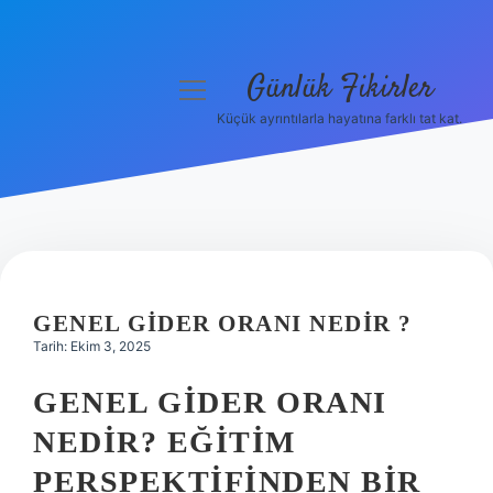
Günlük Fikirler
menüyü
aç
Küçük ayrıntılarla hayatına farklı tat kat.
Anasayfa
Gizlilik Politikası
Yasal Uyarı
Hakkımızda
GENEL GIDER ORANI NEDIR ?
Tarih: Ekim 3, 2025
GENEL GIDER ORANI
NEDIR? EĞITIM
PERSPEKTIFINDEN BIR