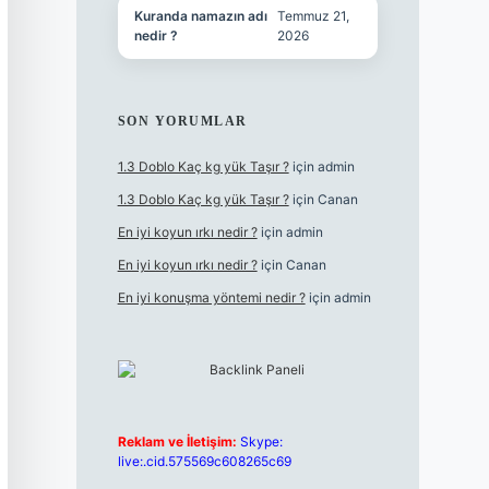
Kuranda namazın adı
Temmuz 21,
nedir ?
2026
SON YORUMLAR
1.3 Doblo Kaç kg yük Taşır ?
için
admin
1.3 Doblo Kaç kg yük Taşır ?
için
Canan
En iyi koyun ırkı nedir ?
için
admin
En iyi koyun ırkı nedir ?
için
Canan
En iyi konuşma yöntemi nedir ?
için
admin
Reklam ve İletişim:
Skype:
live:.cid.575569c608265c69