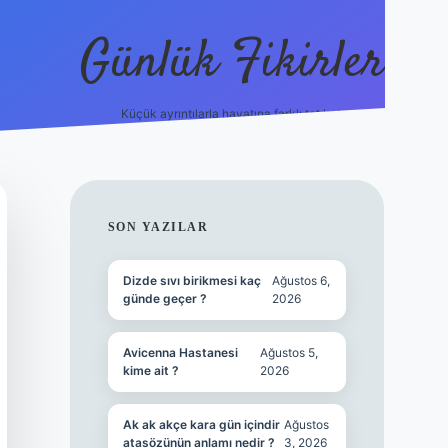
Günlük Fikirler
Küçük ayrıntılarla hayatına farklı tat kat.
ilbet yeni giriş adr
SIDEBAR
SON YAZILAR
Dizde sıvı birikmesi kaç
Ağustos 6,
günde geçer ?
2026
Avicenna Hastanesi
Ağustos 5,
kime ait ?
2026
Ak ak akçe kara gün içindir
Ağustos
atasözünün anlamı nedir ?
3, 2026