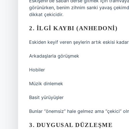
Eskişehir’de sabah derse gitmek için tramvaya
görünürken, benim zihnim sanki yavaş çekimde 
dikkat çekicidir.
2. İLGI KAYBI (ANHEDONI)
Eskiden keyif veren şeylerin artık eskisi kada
Arkadaşlarla görüşmek
Hobiler
Müzik dinlemek
Basit yürüyüşler
Bunlar “önemsiz” hale gelmez ama “çekici” olm
3. DUYGUSAL DÜZLEŞME