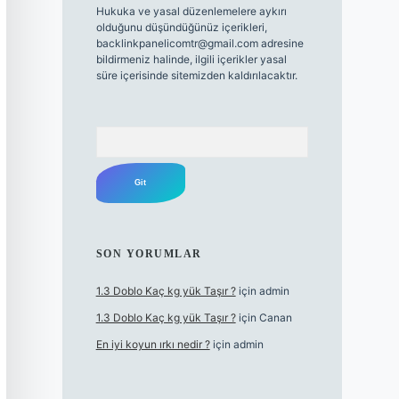
Hukuka ve yasal düzenlemelere aykırı
olduğunu düşündüğünüz içerikleri,
backlinkpanelicomtr@gmail.com
adresine
bildirmeniz halinde, ilgili içerikler yasal
süre içerisinde sitemizden kaldırılacaktır.
Arama
SON YORUMLAR
1.3 Doblo Kaç kg yük Taşır ?
için
admin
1.3 Doblo Kaç kg yük Taşır ?
için
Canan
En iyi koyun ırkı nedir ?
için
admin