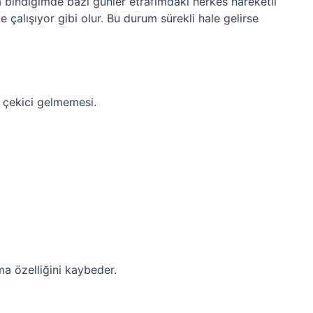
 bindiğimde bazı günler etrafımdaki herkes hareketli
çalışıyor gibi olur. Bu durum sürekli hale gelirse
r çekici gelmemesi.
a özelliğini kaybeder.