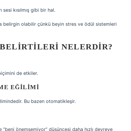
esi kısılmış gibi bir hal.
 belirgin olabilir çünkü beyin stres ve ödül sistemleri
BELIRTILERI NELERDIR?
imini de etkiler.
ME EĞILIMI
imindedir. Bu bazen otomatikleşir.
e “beni önemsemiyor” düşüncesi daha hızlı devreye