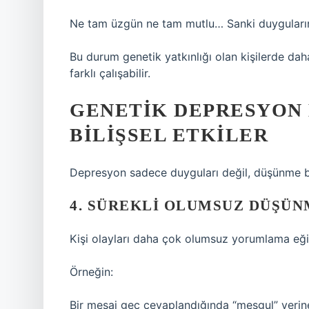
Ne tam üzgün ne tam mutlu… Sanki duyguların s
Bu durum genetik yatkınlığı olan kişilerde daha
farklı çalışabilir.
GENETIK DEPRESYON 
BILIŞSEL ETKILER
Depresyon sadece duyguları değil, düşünme biç
4. SÜREKLI OLUMSUZ DÜŞÜN
Kişi olayları daha çok olumsuz yorumlama eğil
Örneğin:
Bir mesaj geç cevaplandığında “meşgul” yerin