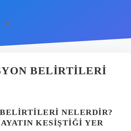
YON BELIRTILERI
BELIRTILERI NELERDIR?
AYATIN KESIŞTIĞI YER