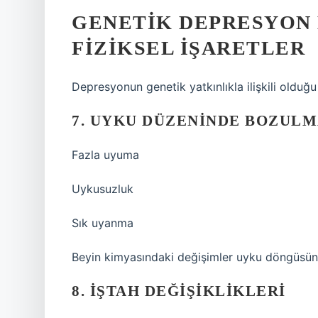
GENETIK DEPRESYON 
FIZIKSEL IŞARETLER
Depresyonun genetik yatkınlıkla ilişkili olduğu 
7. UYKU DÜZENINDE BOZUL
Fazla uyuma
Uykusuzluk
Sık uyanma
Beyin kimyasındaki değişimler uyku döngüsünü
8. İŞTAH DEĞIŞIKLIKLERI