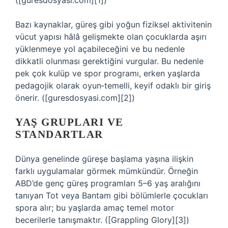
([guresdosyasi.com][1])
Bazı kaynaklar, güreş gibi yoğun fiziksel aktivitenin
vücut yapısı hâlâ gelişmekte olan çocuklarda aşırı
yüklenmeye yol açabileceğini ve bu nedenle
dikkatli olunması gerektiğini vurgular. Bu nedenle
pek çok kulüp ve spor programı, erken yaşlarda
pedagojik olarak oyun‑temelli, keyif odaklı bir giriş
önerir. ([guresdosyasi.com][2])
YAŞ GRUPLARI VE
STANDARTLAR
Dünya genelinde güreşe başlama yaşına ilişkin
farklı uygulamalar görmek mümkündür. Örneğin
ABD’de genç güreş programları 5–6 yaş aralığını
tanıyan Tot veya Bantam gibi bölümlerle çocukları
spora alır; bu yaşlarda amaç temel motor
becerilerle tanışmaktır. ([Grappling Glory][3])