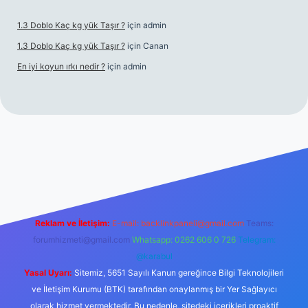
1.3 Doblo Kaç kg yük Taşır ?
için
admin
1.3 Doblo Kaç kg yük Taşır ?
için
Canan
En iyi koyun ırkı nedir ?
için
admin
eni giriş adresi
Reklam ve İletişim:
E-mail:
backlinkpaneli@gmail.com
Teams:
forumhizmeti@gmail.com
Whatsapp: 0262 606 0 726
Telegram:
@karabul
Yasal Uyarı:
Sitemiz, 5651 Sayılı Kanun gereğince Bilgi Teknolojileri
ve İletişim Kurumu (BTK) tarafından onaylanmış bir Yer Sağlayıcı
olarak hizmet vermektedir. Bu nedenle, sitedeki içerikleri proaktif