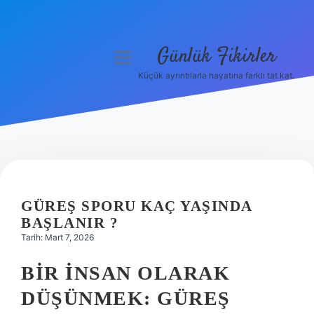
Günlük Fikirler
menüyü
aç
Küçük ayrıntılarla hayatına farklı tat kat.
Anasayfa
Gizlilik Politikası
Yasal Uyarı
Hakkımızda
GÜREŞ SPORU KAÇ YAŞINDA
BAŞLANIR ?
Tarih: Mart 7, 2026
BIR İNSAN OLARAK
DÜŞÜNMEK: GÜREŞ