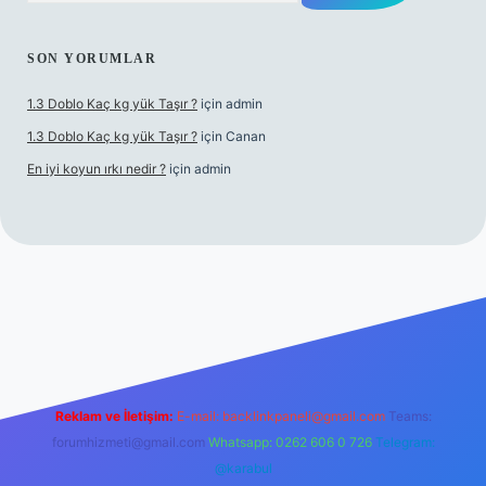
SON YORUMLAR
1.3 Doblo Kaç kg yük Taşır ?
için
admin
1.3 Doblo Kaç kg yük Taşır ?
için
Canan
En iyi koyun ırkı nedir ?
için
admin
adresi
Reklam ve İletişim:
E-mail:
backlinkpaneli@gmail.com
Teams:
forumhizmeti@gmail.com
Whatsapp: 0262 606 0 726
Telegram:
@karabul