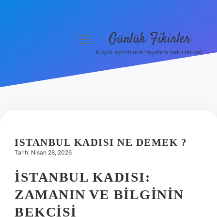
Günlük Fikirler
menüyü
aç
Küçük ayrıntılarla hayatına farklı tat kat.
Anasayfa
Gizlilik Politikası
Yasal Uyarı
Hakkımızda
ISTANBUL KADISI NE DEMEK ?
Tarih: Nisan 28, 2026
İSTANBUL KADISI:
ZAMANIN VE BILGININ
BEKÇISI