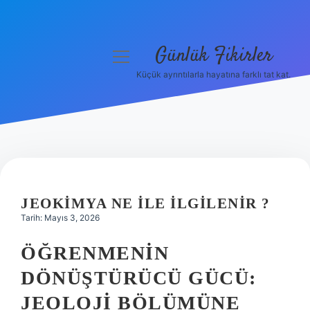
Günlük Fikirler
menüyü
aç
Küçük ayrıntılarla hayatına farklı tat kat.
Anasayfa
Gizlilik Politikası
Yasal Uyarı
Hakkımızda
JEOKIMYA NE ILE ILGILENIR ?
Tarih: Mayıs 3, 2026
ÖĞRENMENIN
DÖNÜŞTÜRÜCÜ GÜCÜ:
JEOLOJI BÖLÜMÜNE