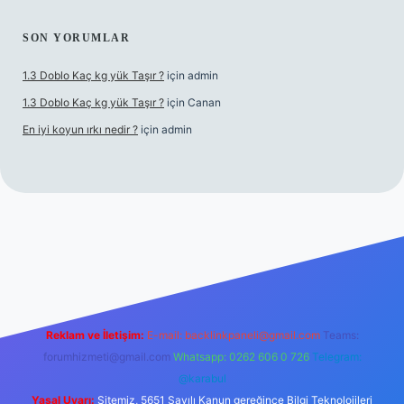
SON YORUMLAR
1.3 Doblo Kaç kg yük Taşır ?
için
admin
1.3 Doblo Kaç kg yük Taşır ?
için
Canan
En iyi koyun ırkı nedir ?
için
admin
adresi
Reklam ve İletişim:
E-mail:
backlinkpaneli@gmail.com
Teams:
forumhizmeti@gmail.com
Whatsapp: 0262 606 0 726
Telegram:
@karabul
Yasal Uyarı:
Sitemiz, 5651 Sayılı Kanun gereğince Bilgi Teknolojileri