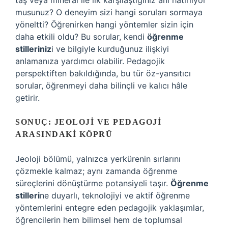
taş veya mineral ile ilk karşılaştığınız anı hatırlıyor
musunuz? O deneyim sizi hangi soruları sormaya
yöneltti? Öğrenirken hangi yöntemler sizin için
daha etkili oldu? Bu sorular, kendi
öğrenme
stilleriniz
i ve bilgiyle kurduğunuz ilişkiyi
anlamanıza yardımcı olabilir. Pedagojik
perspektiften bakıldığında, bu tür öz-yansıtıcı
sorular, öğrenmeyi daha bilinçli ve kalıcı hâle
getirir.
SONUÇ: JEOLOJI VE PEDAGOJI
ARASINDAKI KÖPRÜ
Jeoloji bölümü, yalnızca yerkürenin sırlarını
çözmekle kalmaz; aynı zamanda öğrenme
süreçlerini dönüştürme potansiyeli taşır.
Öğrenme
stilleri
ne duyarlı, teknolojiyi ve aktif öğrenme
yöntemlerini entegre eden pedagojik yaklaşımlar,
öğrencilerin hem bilimsel hem de toplumsal