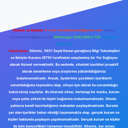
i giriş adresi
Reklam ve İletişim:
E-mail:
backlinkpaneli@gmail.com
Teams:
forumhizmeti@gmail.com
Whatsapp: 0262 606 0 726
Telegram:
@karabul
Yasal Uyarı:
Sitemiz, 5651 Sayılı Kanun gereğince Bilgi Teknolojileri
ve İletişim Kurumu (BTK) tarafından onaylanmış bir Yer Sağlayıcı
olarak hizmet vermektedir. Bu nedenle, sitedeki içerikleri proaktif
olarak denetleme veya araştırma yükümlülüğümüz
bulunmamaktadır. Ancak, üyelerimiz yazdıkları içeriklerin
sorumluluğunu taşımakta olup, siteye üye olarak bu sorumluluğu
kabul etmiş sayılırlar. Bu internet sitesi, herhangi bir marka, kurum
veya şahıs şirketi ile hiçbir bağlantısı bulunmamaktadır. Sitede
yalnızca kendi hazırladığımız makaleler paylaşılmaktadır. Burada
yer alan içerikler haber niteliği taşımamakta olup, gerçek kurum ve
kişiler hakkında paylaşım yapılmamaktadır. Gerçek kurum ve kişiler
ile isim benzerlikleri tamamen tesadüfidir. Sitemiz, kar amacı