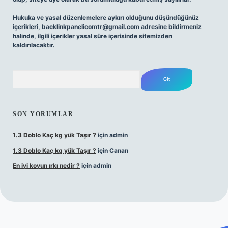
Hukuka ve yasal düzenlemelere aykırı olduğunu düşündüğünüz
içerikleri,
backlinkpanelicomtr@gmail.com
adresine bildirmeniz
halinde, ilgili içerikler yasal süre içerisinde sitemizden
kaldırılacaktır.
Arama
SON YORUMLAR
1.3 Doblo Kaç kg yük Taşır ?
için
admin
1.3 Doblo Kaç kg yük Taşır ?
için
Canan
En iyi koyun ırkı nedir ?
için
admin