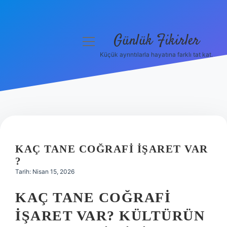
Günlük Fikirler
menüyü
aç
Küçük ayrıntılarla hayatına farklı tat kat.
Anasayfa
Gizlilik Politikası
Yasal Uyarı
Hakkımızda
KAÇ TANE COĞRAFI IŞARET VAR
?
Tarih: Nisan 15, 2026
KAÇ TANE COĞRAFI
İŞARET VAR? KÜLTÜRÜN