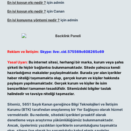
En iyi koyun ırkı nedir ?
için
admin
En iyi koyun ırkı nedir ?
için
Canan
En iyi konuşma yöntemi nedir ?
için
admin
Reklam ve İletişim:
Skype: live:.cid.575569c608265c69
Yasal Uyarı:
Bu internet sitesi, herhangi bir marka, kurum veya şahıs
şirketi ile hiçbir bağlantısı bulunmamaktadır. Sitede yalnızca kendi
hazırladığımız makaleler paylaşılmaktadır. Burada yer alan içerikler
haber niteliği taşımamakta olup, gerçek kurum ve kişiler hakkında
paylaşım yapılmamaktadır. Gerçek kurum ve kişiler ile isim
benzerlikleri tamamen tesadüfidir. Sitemizdeki bilgiler taslak
halindedir ve tavsiye niteliği taşımazlar.
Sitemiz, 5651 Sayılı Kanun gereğince Bilgi Teknolojileri ve İletişim
Kurumu (BTK) tarafından onaylanmış bir Yer Sağlayıcı olarak hizmet
vermektedir. Bu nedenle, sitedeki içerikleri proaktif olarak
denetleme veya araştırma yükümlülüğümüz bulunmamaktadır.
Ancak, üyelerimiz yazdıkları içeriklerin sorumluluğunu taşımakta
olup, siteye üye olarak bu sorumluluğu kabul etmiş sayılırlar.