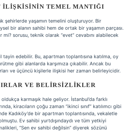
 ILIŞKISININ TEMEL MANTIĞI
ük şehirlerde yaşamın temelini oluşturuyor. Bir
el bir alanın sahibi hem de ortak bir yaşamın parçası.
ir mi? sorusu, teknik olarak “evet” cevabını alabilecek
ekil tayin edebilir. Bu, apartman toplantısına katılma, oy
ürütme gibi alanlarda karşımıza çıkabilir. Ancak bu
ları ve üçüncü kişilerle ilişkisi her zaman belirleyicidir.
NIRLAR VE BELIRSIZLIKLER
 oldukça karmaşık hale geliyor. İstanbul’da farklı
da, kiracıların çoğu zaman “ikinci sınıf” katılımcı gibi
nde Kadıköy’de bir apartman toplantısında, vekaletle
olmuştu. Ev sahibi yurtdışındaydı ve tüm yetkiyi
alikleri, “Sen ev sahibi değilsin” diyerek sözünü