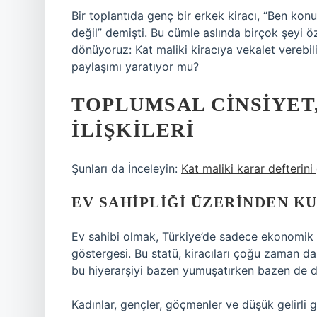
Bir toplantıda genç bir erkek kiracı, “Ben ko
değil” demişti. Bu cümle aslında birçok şeyi ö
dönüyoruz: Kat maliki kiracıya vekalet verebil
paylaşımı yaratıyor mu?
TOPLUMSAL CINSIYET,
ILIŞKILERI
Şunları da İnceleyin:
Kat maliki karar defterini 
EV SAHIPLIĞI ÜZERINDEN 
Ev sahibi olmak, Türkiye’de sadece ekonomik 
göstergesi. Bu statü, kiracıları çoğu zaman daha
bu hiyerarşiyi bazen yumuşatırken bazen de da
Kadınlar, gençler, göçmenler ve düşük gelirli 