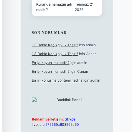
Kuranda namazın adı
Temmuz 21,
nedir ?
2026
SON YORUMLAR
1.3 Doblo Kaç kg yük Taşır ?
için
admin
1.3 Doblo Kaç kg yük Taşır ?
için
Canan
En iyi koyun ırkı nedir ?
için
admin
En iyi koyun ırkı nedir ?
için
Canan
En iyi konuşma yöntemi nedir ?
için
admin
Reklam ve İletişim:
Skype:
live:.cid.575569c608265c69