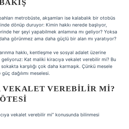
 BAKIŞ
bahları metrobüste, akşamları ise kalabalık bir otobüs
çinde dönüp duruyor: Kimin hakkı nerede başlıyor,
zerinde her şeyi yapabilmek anlamına mı geliyor? Yoksa
e daha görünmez ama daha güçlü bir alan mı yaratıyor?
barınma hakkı, kentleşme ve sosyal adalet üzerine
geliyoruz: Kat maliki kiracıya vekalet verebilir mi? Bu
, sokakta karşılığı çok daha karmaşık. Çünkü mesele
e güç dağılımı meselesi.
 VEKALET VEREBILIR MI?
ÖTESI
racıya vekalet verebilir mi” konusunda bilinmesi