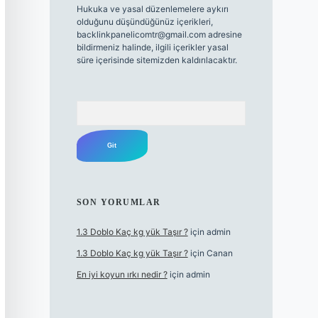
Hukuka ve yasal düzenlemelere aykırı
olduğunu düşündüğünüz içerikleri,
backlinkpanelicomtr@gmail.com
adresine
bildirmeniz halinde, ilgili içerikler yasal
süre içerisinde sitemizden kaldırılacaktır.
Arama
SON YORUMLAR
1.3 Doblo Kaç kg yük Taşır ?
için
admin
1.3 Doblo Kaç kg yük Taşır ?
için
Canan
En iyi koyun ırkı nedir ?
için
admin