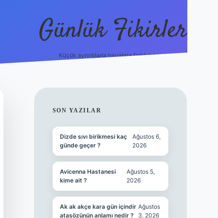
Günlük Fikirler
Küçük ayrıntılarla hayatına farklı tat kat.
ilbet yeni giriş adre
SIDEBAR
SON YAZILAR
Dizde sıvı birikmesi kaç
Ağustos 6,
günde geçer ?
2026
Avicenna Hastanesi
Ağustos 5,
kime ait ?
2026
Ak ak akçe kara gün içindir
Ağustos
atasözünün anlamı nedir ?
3, 2026