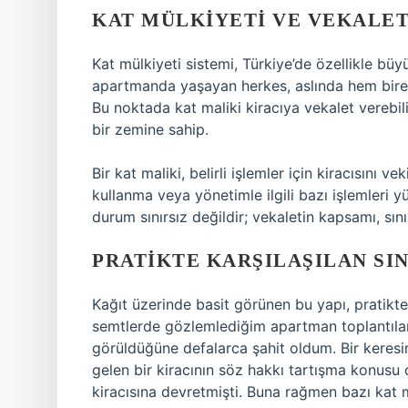
KAT MÜLKIYETI VE VEKALET
Kat mülkiyeti sistemi, Türkiye’de özellikle büy
apartmanda yaşayan herkes, aslında hem bireys
Bu noktada kat maliki kiracıya vekalet verebil
bir zemine sahip.
Bir kat maliki, belirli işlemler için kiracısını v
kullanma veya yönetimle ilgili bazı işlemleri y
durum sınırsız değildir; vekaletin kapsamı, sınır
PRATIKTE KARŞILAŞILAN SI
Kağıt üzerinde basit görünen bu yapı, pratikte
semtlerde gözlemlediğim apartman toplantıların
görüldüğüne defalarca şahit oldum. Bir keresi
gelen bir kiracının söz hakkı tartışma konusu 
kiracısına devretmişti. Buna rağmen bazı kat m