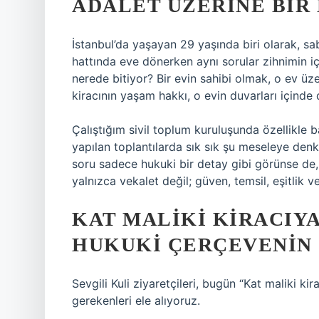
ADALET ÜZERINE BIR
İstanbul’da yaşayan 29 yaşında biri olarak, sa
hattında eve dönerken aynı sorular zihnimin i
nerede bitiyor? Bir evin sahibi olmak, o ev ü
kiracının yaşam hakkı, o evin duvarları içind
Çalıştığım sivil toplum kuruluşunda özellikle 
yapılan toplantılarda sık sık şu meseleye denk 
soru sadece hukuki bir detay gibi görünse de
yalnızca vekalet değil; güven, temsil, eşitlik v
KAT MALIKI KIRACIYA
HUKUKI ÇERÇEVENIN 
Sevgili Kuli ziyaretçileri, bugün “Kat maliki ki
gerekenleri ele alıyoruz.