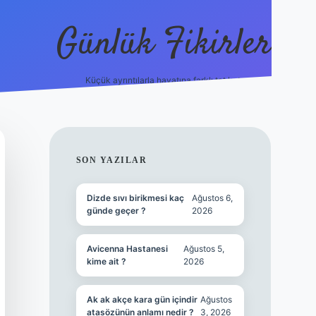
Günlük Fikirler
Küçük ayrıntılarla hayatına farklı tat kat.
ilbet yeni giriş adr
SIDEBAR
SON YAZILAR
Dizde sıvı birikmesi kaç
Ağustos 6,
günde geçer ?
2026
Avicenna Hastanesi
Ağustos 5,
kime ait ?
2026
Ak ak akçe kara gün içindir
Ağustos
atasözünün anlamı nedir ?
3, 2026