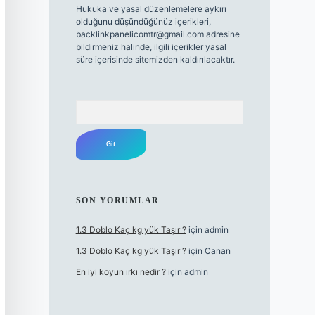
Hukuka ve yasal düzenlemelere aykırı
olduğunu düşündüğünüz içerikleri,
backlinkpanelicomtr@gmail.com
adresine
bildirmeniz halinde, ilgili içerikler yasal
süre içerisinde sitemizden kaldırılacaktır.
Arama
SON YORUMLAR
1.3 Doblo Kaç kg yük Taşır ?
için
admin
1.3 Doblo Kaç kg yük Taşır ?
için
Canan
En iyi koyun ırkı nedir ?
için
admin