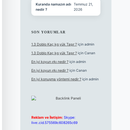
Kuranda namazın adı
Temmuz 21,
nedir ?
2026
SON YORUMLAR
1.3 Doblo Kaç kg yük Taşır ?
için
admin
1.3 Doblo Kaç kg yük Taşır ?
için
Canan
En iyi koyun ırkı nedir ?
için
admin
En iyi koyun ırkı nedir ?
için
Canan
En iyi konuşma yöntemi nedir ?
için
admin
Reklam ve İletişim:
Skype:
live:.cid.575569c608265c69