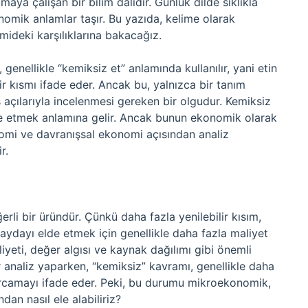
lamaya çalışan bir bilim dalıdır. Günlük dilde sıklıkla
nomik anlamlar taşır. Bu yazıda, kelime olarak
ideki karşılıklarına bakacağız.
enellikle “kemiksiz et” anlamında kullanılır, yani etin
r kısmı ifade eder. Ancak bu, yalnızca bir tanım
 açılarıyla incelenmesi gereken bir olgudur. Kemiksiz
lde etmek anlamına gelir. Ancak bunun ekonomik olarak
mi ve davranışsal ekonomi açısından analiz
r.
rli bir üründür. Çünkü daha fazla yenilebilir kısım,
aydayı elde etmek için genellikle daha fazla maliyet
yeti, değer algısı ve kaynak dağılımı gibi önemli
analiz yaparken, “kemiksiz” kavramı, genellikle daha
harcamayı ifade eder. Peki, bu durumu mikroekonomik,
n nasıl ele alabiliriz?