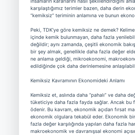
insanların kararlarını nasıl şekillendirdiğini an
karşılaştığımız terimler bazen, daha derin eko
“kemiksiz” teriminin anlamına ve bunun ekonom
Peki, TDK’ye göre kemiksiz ne demek? Kelime, g
içinde kemik bulunmayan, daha fazla yenilebili
değildir; aynı zamanda, çeşitli ekonomik bakış
bir şey almak, genellikle daha fazla değer e
ne anlama geldiği, mikroekonomi, makroekono
edildiğinde çok daha derinlemesine anlaşılabili
Kemiksiz Kavramının Ekonomideki Anlamı
Kemiksiz et, aslında daha “pahalı” ve daha değe
tüketiciye daha fazla fayda sağlar. Ancak bu f
ödenir. Bu kavram, ekonomik açıdan fırsat mali
ekonomik olgulara tekabül eder. Ekonomik bir 
fazla değer karşılığında yapılan daha fazla 
makroekonomik ve davranışsal ekonomi açısında