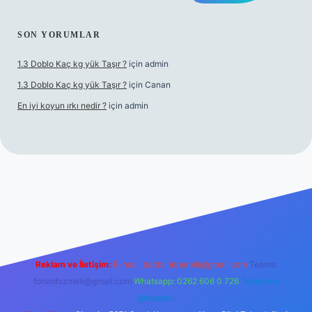
SON YORUMLAR
1.3 Doblo Kaç kg yük Taşır ?
için
admin
1.3 Doblo Kaç kg yük Taşır ?
için
Canan
En iyi koyun ırkı nedir ?
için
admin
adresi
Reklam ve İletişim:
E-mail:
backlinkpaneli@gmail.com
Teams:
forumhizmeti@gmail.com
Whatsapp: 0262 606 0 726
Telegram:
@karabul