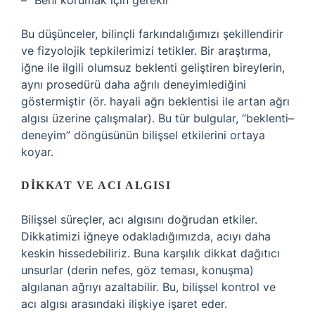
– “Beni korumak için gerekli”
Bu düşünceler, bilinçli farkındalığımızı şekillendirir
ve fizyolojik tepkilerimizi tetikler. Bir araştırma,
iğne ile ilgili olumsuz beklenti geliştiren bireylerin,
aynı prosedürü daha ağrılı deneyimlediğini
göstermiştir (ör. hayali ağrı beklentisi ile artan ağrı
algısı üzerine çalışmalar). Bu tür bulgular, “beklenti–
deneyim” döngüsünün bilişsel etkilerini ortaya
koyar.
DIKKAT VE ACI ALGISI
Bilişsel süreçler, acı algısını doğrudan etkiler.
Dikkatimizi iğneye odakladığımızda, acıyı daha
keskin hissedebiliriz. Buna karşılık dikkat dağıtıcı
unsurlar (derin nefes, göz teması, konuşma)
algılanan ağrıyı azaltabilir. Bu, bilişsel kontrol ve
acı algısı arasındaki ilişkiye işaret eder.