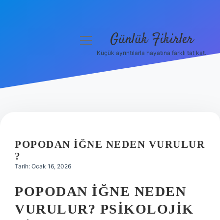
Günlük Fikirler
menüyü
aç
Küçük ayrıntılarla hayatına farklı tat kat.
Anasayfa
Gizlilik Politikası
Yasal Uyarı
Hakkımızda
POPODAN IĞNE NEDEN VURULUR
?
Tarih: Ocak 16, 2026
POPODAN İĞNE NEDEN
VURULUR? PSIKOLOJIK