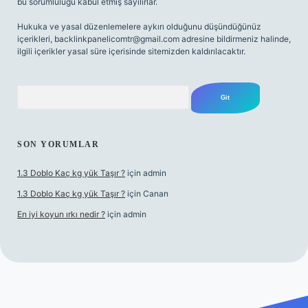
bu sorumluluğu kabul etmiş sayılırlar.
Hukuka ve yasal düzenlemelere aykırı olduğunu düşündüğünüz
içerikleri,
backlinkpanelicomtr@gmail.com
adresine bildirmeniz halinde,
ilgili içerikler yasal süre içerisinde sitemizden kaldırılacaktır.
Arama
SON YORUMLAR
1.3 Doblo Kaç kg yük Taşır ?
için
admin
1.3 Doblo Kaç kg yük Taşır ?
için
Canan
En iyi koyun ırkı nedir ?
için
admin
lbet yeni giriş adresi