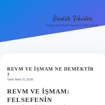
Günlük Fikirler
menüyü
aç
Küçük ayrıntılarla hayatına farklı tat kat.
Anasayfa
Gizlilik Politikası
Yasal Uyarı
Hakkımızda
REVM VE IŞMAM NE DEMEKTIR
?
Tarih: Mart 31, 2026
REVM VE İŞMAM:
FELSEFENIN