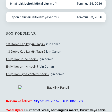
6 haftalık bebek kürtaj olur mu ?
Temmuz 24, 2026
Japon balıkları ısıtıcısız yaşar mı ?
Temmuz 23, 2026
SON YORUMLAR
1.3 Doblo Kaç kg yük Taşır ?
için
admin
1.3 Doblo Kaç kg yük Taşır ?
için
Canan
En iyi koyun ırkı nedir ?
için
admin
En iyi koyun ırkı nedir ?
için
Canan
En iyi konuşma yöntemi nedir ?
için
admin
Reklam ve İletişim:
Skype: live:.cid.575569c608265c69
Yasal Uyarı:
Bu internet sitesi, herhangi bir marka, kurum veya şahıs