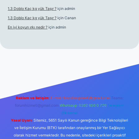
1.3 Doblo Kaç kg yük Taşır ?
için
admin
1.3 Doblo Kaç kg yük Taşır ?
için
Canan
En iyi koyun ırkı nedir ?
için
admin
et yeni giriş adresi
Reklam ve İletişim:
E-mail:
backlinkpaneli@gmail.com
Teams:
forumhizmeti@gmail.com
Whatsapp: 0262 606 0 726
Telegram:
@karabul
Yasal Uyarı:
Sitemiz, 5651 Sayılı Kanun gereğince Bilgi Teknolojileri
ve İletişim Kurumu (BTK) tarafından onaylanmış bir Yer Sağlayıcı
olarak hizmet vermektedir. Bu nedenle, sitedeki içerikleri proaktif