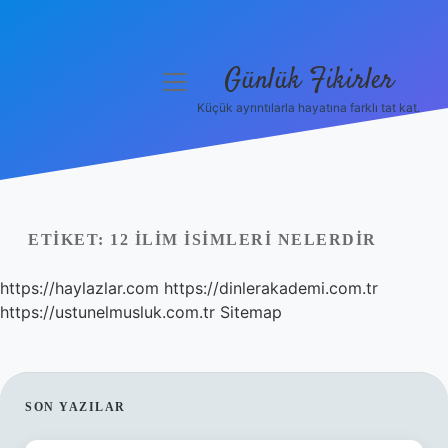
Günlük Fikirler
menüyü
aç
Küçük ayrıntılarla hayatına farklı tat kat.
Anasayfa
Gizlilik Politikası
Yasal Uyarı
ETIKET:
12 ILIM ISIMLERI NELERDIR
Hakkımızda
https://haylazlar.com
https://dinlerakademi.com.tr
https://ustunelmusluk.com.tr
Sitemap
SIDEBAR
SON YAZILAR