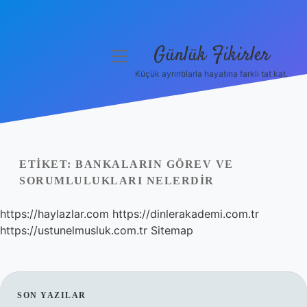
Günlük Fikirler
menüyü
aç
Küçük ayrıntılarla hayatına farklı tat kat.
Anasayfa
Gizlilik Politikası
Yasal Uyarı
ETIKET:
BANKALARIN GÖREV VE
SORUMLULUKLARI NELERDIR
Hakkımızda
https://haylazlar.com
https://dinlerakademi.com.tr
https://ustunelmusluk.com.tr
Sitemap
SIDEBAR
SON YAZILAR