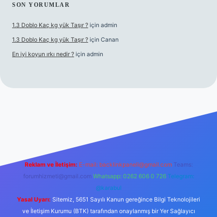
SON YORUMLAR
1.3 Doblo Kaç kg yük Taşır ?
için
admin
1.3 Doblo Kaç kg yük Taşır ?
için
Canan
En iyi koyun ırkı nedir ?
için
admin
t yeni giriş adresi
Reklam ve İletişim:
E-mail:
backlinkpaneli@gmail.com
Teams:
forumhizmeti@gmail.com
Whatsapp: 0262 606 0 726
Telegram:
@karabul
Yasal Uyarı:
Sitemiz, 5651 Sayılı Kanun gereğince Bilgi Teknolojileri
ve İletişim Kurumu (BTK) tarafından onaylanmış bir Yer Sağlayıcı