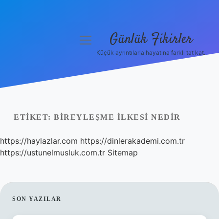
Günlük Fikirler
menüyü
aç
Küçük ayrıntılarla hayatına farklı tat kat.
Anasayfa
Gizlilik Politikası
Yasal Uyarı
ETIKET:
BIREYLEŞME ILKESI NEDIR
Hakkımızda
https://haylazlar.com
https://dinlerakademi.com.tr
https://ustunelmusluk.com.tr
Sitemap
SIDEBAR
SON YAZILAR