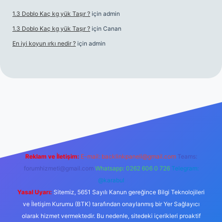
1.3 Doblo Kaç kg yük Taşır ?
için
admin
1.3 Doblo Kaç kg yük Taşır ?
için
Canan
En iyi koyun ırkı nedir ?
için
admin
bet yeni giriş adresi
Reklam ve İletişim:
E-mail:
backlinkpaneli@gmail.com
Teams:
forumhizmeti@gmail.com
Whatsapp: 0262 606 0 726
Telegram:
@karabul
Yasal Uyarı:
Sitemiz, 5651 Sayılı Kanun gereğince Bilgi Teknolojileri
ve İletişim Kurumu (BTK) tarafından onaylanmış bir Yer Sağlayıcı
olarak hizmet vermektedir. Bu nedenle, sitedeki içerikleri proaktif