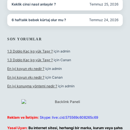
Keklik cinsi nasıl anlaşılır ?
Temmuz 25, 2026
6 haftalık bebek kürtaj olur mu ?
Temmuz 24, 2026
SON YORUMLAR
1.3 Doblo Kaç kg yük Taşır ?
için
admin
1.3 Doblo Kaç kg yük Taşır ?
için
Canan
En iyi koyun ırkı nedir ?
için
admin
En iyi koyun ırkı nedir ?
için
Canan
En iyi konuşma yöntemi nedir ?
için
admin
Reklam ve İletişim:
Skype: live:.cid.575569c608265c69
Yasal Uyarı:
Bu internet sitesi, herhangi bir marka, kurum veya şahıs