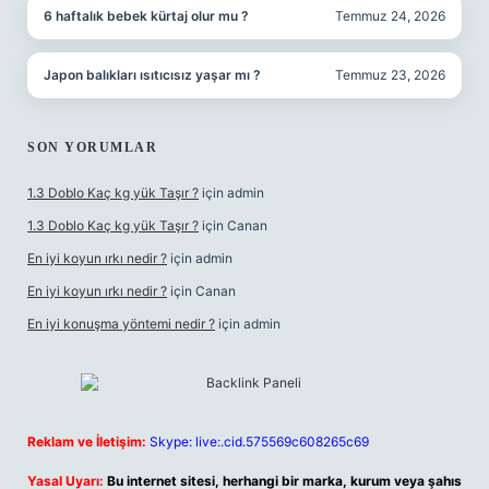
6 haftalık bebek kürtaj olur mu ?
Temmuz 24, 2026
Japon balıkları ısıtıcısız yaşar mı ?
Temmuz 23, 2026
SON YORUMLAR
1.3 Doblo Kaç kg yük Taşır ?
için
admin
1.3 Doblo Kaç kg yük Taşır ?
için
Canan
En iyi koyun ırkı nedir ?
için
admin
En iyi koyun ırkı nedir ?
için
Canan
En iyi konuşma yöntemi nedir ?
için
admin
Reklam ve İletişim:
Skype: live:.cid.575569c608265c69
Yasal Uyarı:
Bu internet sitesi, herhangi bir marka, kurum veya şahıs