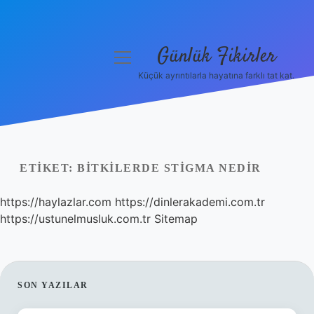
Günlük Fikirler
menüyü
aç
Küçük ayrıntılarla hayatına farklı tat kat.
Anasayfa
Gizlilik Politikası
Yasal Uyarı
ETIKET:
BITKILERDE STIGMA NEDIR
Hakkımızda
https://haylazlar.com
https://dinlerakademi.com.tr
https://ustunelmusluk.com.tr
Sitemap
SIDEBAR
SON YAZILAR