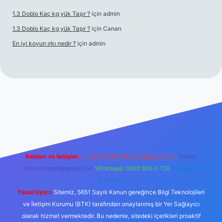
1.3 Doblo Kaç kg yük Taşır ?
için
admin
1.3 Doblo Kaç kg yük Taşır ?
için
Canan
En iyi koyun ırkı nedir ?
için
admin
et yeni giriş adresi
Reklam ve İletişim:
E-mail:
backlinkpaneli@gmail.com
Teams:
forumhizmeti@gmail.com
Whatsapp: 0262 606 0 726
Telegram:
@karabul
Yasal Uyarı:
Sitemiz, 5651 Sayılı Kanun gereğince Bilgi Teknolojileri
ve İletişim Kurumu (BTK) tarafından onaylanmış bir Yer Sağlayıcı
olarak hizmet vermektedir. Bu nedenle, sitedeki içerikleri proaktif