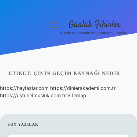
Günlük Fikirler
menüyü
aç
Küçük ayrıntılarla hayatına farklı tat kat.
Anasayfa
Gizlilik Politikası
Yasal Uyarı
ETIKET:
ÇININ GEÇIM KAYNAĞI NEDIR
Hakkımızda
https://haylazlar.com
https://dinlerakademi.com.tr
https://ustunelmusluk.com.tr
Sitemap
SIDEBAR
SON YAZILAR