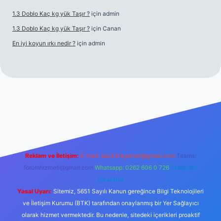
1.3 Doblo Kaç kg yük Taşır ?
için
admin
1.3 Doblo Kaç kg yük Taşır ?
için
Canan
En iyi koyun ırkı nedir ?
için
admin
bet yeni giriş adresi
Reklam ve İletişim:
E-mail:
backlinkpaneli@gmail.com
Teams:
forumhizmeti@gmail.com
Whatsapp: 0262 606 0 726
Telegram:
@karabul
Yasal Uyarı:
Sitemiz, 5651 Sayılı Kanun gereğince Bilgi Teknolojileri
ve İletişim Kurumu (BTK) tarafından onaylanmış bir Yer Sağlayıcı
olarak hizmet vermektedir. Bu nedenle, sitedeki içerikleri proaktif