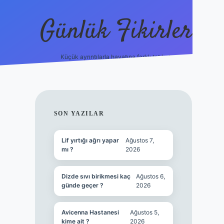
Günlük Fikirler
Küçük ayrıntılarla hayatına farklı tat kat.
ilbet yeni giri
SIDEBAR
SON YAZILAR
Lif yırtığı ağrı yapar
Ağustos 7,
mı ?
2026
Dizde sıvı birikmesi kaç
Ağustos 6,
günde geçer ?
2026
Avicenna Hastanesi
Ağustos 5,
kime ait ?
2026