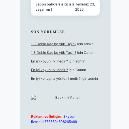
Japon balıkları ısıtıcısız
Temmuz 23,
yaşar mı ?
2026
SON YORUMLAR
1.3 Doblo Kaç kg yük Taşır ?
için
admin
1.3 Doblo Kaç kg yük Taşır ?
için
Canan
En iyi koyun ırkı nedir ?
için
admin
En iyi koyun ırkı nedir ?
için
Canan
En iyi konuşma yöntemi nedir ?
için
admin
Reklam ve İletişim:
Skype:
live:.cid.575569c608265c69