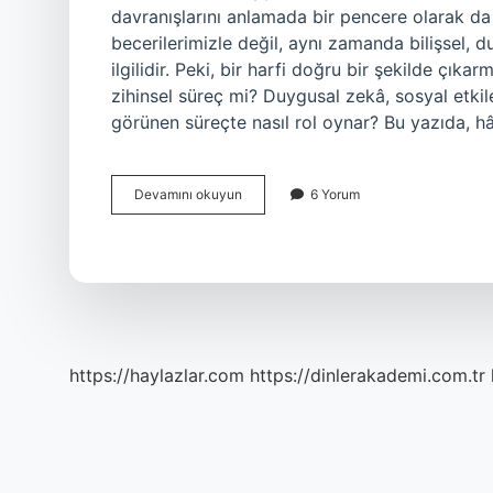
davranışlarını anlamada bir pencere olarak da 
becerilerimizle değil, aynı zamanda bilişsel,
ilgilidir. Peki, bir harfi doğru bir şekilde çık
zihinsel süreç mi? Duygusal zekâ, sosyal etkileş
görünen süreçte nasıl rol oynar? Bu yazıda, hâ 
Hâ
Devamını okuyun
6 Yorum
harfi
nasıl
çıkarılır
?
https://haylazlar.com
https://dinlerakademi.com.tr