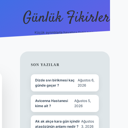
Günlük Fikirler
Küçük ayrıntılarla hayatına farklı tat kat.
ilbet yeni gir
SIDEBAR
SON YAZILAR
Dizde sıvı birikmesi kaç
Ağustos 6,
günde geçer ?
2026
Avicenna Hastanesi
Ağustos 5,
kime ait ?
2026
Ak ak akçe kara gün içindir
Ağustos
atasözünün anlamı nedir ?
3, 2026