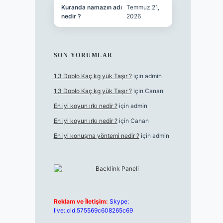
Kuranda namazın adı
Temmuz 21,
nedir ?
2026
SON YORUMLAR
1.3 Doblo Kaç kg yük Taşır ?
için
admin
1.3 Doblo Kaç kg yük Taşır ?
için
Canan
En iyi koyun ırkı nedir ?
için
admin
En iyi koyun ırkı nedir ?
için
Canan
En iyi konuşma yöntemi nedir ?
için
admin
Reklam ve İletişim:
Skype:
live:.cid.575569c608265c69